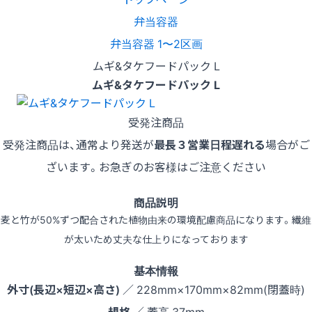
弁当容器
弁当容器 1〜2区画
ムギ&タケフードパック L
ムギ&タケフードパック L
受発注商品
受発注商品は、通常より発送が
最長３営業日程遅れる
場合がご
ざいます。お急ぎのお客様はご注意ください
商品説明
麦と竹が50%ずつ配合された植物由来の環境配慮商品になります。繊維
が太いため丈夫な仕上りになっております
基本情報
外寸(長辺×短辺×高さ)
／ 228mm×170mm×82mm(閉蓋時)
規格
／ 蓋高 37mm