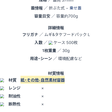
蓋情報
／ 折ぶた式 −
乗せ蓋
容量目安
／ 容量約700g
詳細情報
フリガナ
／ ムギ&タケフードパック L
入数
／
ケース 500枚
1枚重量
／ 30g
用途・シーン
／ 環境配慮など
材質情報
材質
紙・その他-自然素材容器
レンジ
×
耐油性
×
断熱性
×