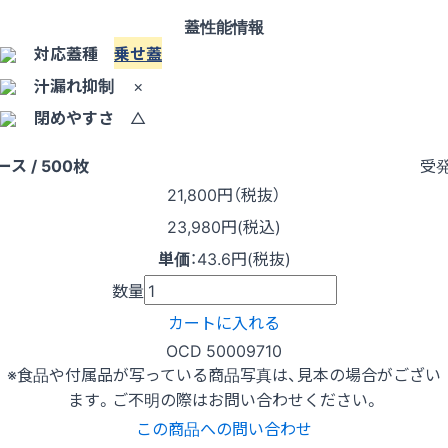
蓋性能情報
対応蓋種
乗せ蓋
汁漏れ抑制
×
閉めやすさ
△
受
ース / 500枚
21,800
円（税抜）
23,980円(税込)
単価
：
43.6円(税抜)
数量
カートに入れる
OCD 50009710
※食品や付属品が写っている商品写真は、見本の場合がござい
ます。ご不明の際はお問い合わせください。
この商品への問い合わせ