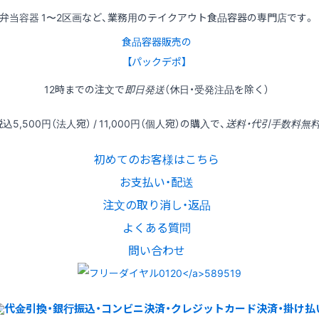
弁当容器 1〜2区画など、業務用のテイクアウト食品容器の専門店です。
食品容器販売の
【パックデポ】
12時
までの
注文
で
即日発送
（休日・受発注品を除く）
税込
5,500円
（法人宛） /
11,000円
（個人宛）の
購入
で、
送料・代引手数料無
初めてのお客様はこちら
お支払い・配送
注文の取り消し・返品
よくある質問
問い合わせ