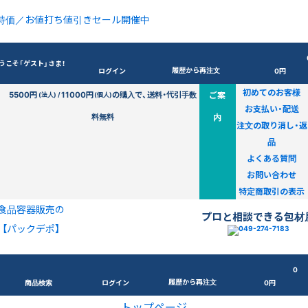
特価／お値打ち値引きセール開催中
うこそ「ゲスト」さま！
履歴から再注文
ログイン
0円
初めてのお客様
5500円
11000円
の購入で、送料・代引手数
ご案
(法人) /
(個人)
お支払い・配送
料無料
内
注文の取り消し・返
品
よくある質問
お問い合わせ
特定商取引の表示
食品容器販売の
プロと相談できる包材
【パックデポ】
0
履歴から再注文
商品検索
ログイン
0円
トップページ