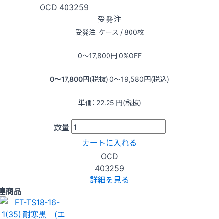
OCD
403259
受発注
受発注
ケース / 800枚
0〜17,800
円
0
%OFF
0〜17,800
円(税抜)
0〜19,580
円(税込)
単価：
22.25
円(税抜)
数量
カートに入れる
OCD
403259
詳細を見る
連商品