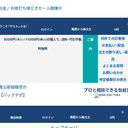
特価／お値打ち値引きセール開催中
うこそ「ゲスト」さま！
履歴から再注文
ログイン
0円
初めてのお客様
5500円
11000円
の購入で、送料・代引手数
ご案
(法人) /
(個人)
お支払い・配送
料無料
内
注文の取り消し・返
品
よくある質問
お問い合わせ
特定商取引の表示
食品容器販売の
プロと相談できる包材
【パックデポ】
0
履歴から再注文
商品検索
ログイン
0円
トップページ