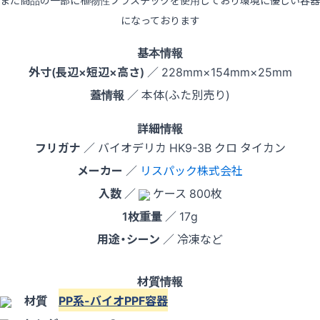
また商品の一部に植物性プラスチックを使用しており環境に優しい容器
になっております
基本情報
外寸(長辺×短辺×高さ)
／ 228mm×154mm×25mm
蓋情報
／ 本体(ふた別売り)
詳細情報
フリガナ
／ バイオデリカ HK9-3B クロ タイカン
メーカー
／
リスパック株式会社
入数
／
ケース 800枚
1枚重量
／ 17g
用途・シーン
／ 冷凍など
材質情報
材質
PP系-バイオPPF容器