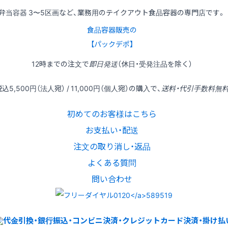
弁当容器 3〜5区画など、業務用のテイクアウト食品容器の専門店です。
食品容器販売の
【パックデポ】
12時
までの
注文
で
即日発送
（休日・受発注品を除く）
税込
5,500円
（法人宛） /
11,000円
（個人宛）の
購入
で、
送料・代引手数料無
初めてのお客様はこちら
お支払い・配送
注文の取り消し・返品
よくある質問
問い合わせ