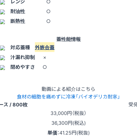
レンジ
○
耐油性
○
断熱性
○
蓋性能情報
対応蓋種
外嵌合蓋
汁漏れ抑制
×
閉めやすさ
○
動画による紹介はこちら
食材の細胞を痛めずに冷凍「バイオデリカ耐寒」
受
ース / 800枚
33,000
円（税抜）
36,300円(税込)
単価
：
41.25円(税抜)