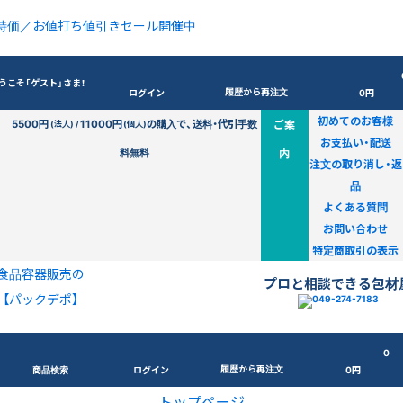
特価／お値打ち値引きセール開催中
うこそ「ゲスト」さま！
履歴から再注文
ログイン
0円
初めてのお客様
5500円
11000円
の購入で、送料・代引手数
ご案
(法人) /
(個人)
お支払い・配送
料無料
内
注文の取り消し・返
品
よくある質問
お問い合わせ
特定商取引の表示
食品容器販売の
プロと相談できる包材
【パックデポ】
0
履歴から再注文
商品検索
ログイン
0円
トップページ