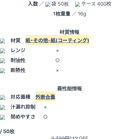
入数
／
袋 50枚
ケース 400枚
1枚重量
／ 16g
材質情報
材質
紙・その他-紙(コーティング)
レンジ
×
耐油性
○
断熱性
×
蓋性能情報
対応蓋種
外嵌合蓋
汁漏れ抑制
×
閉めやすさ
○
/ 50枚
2,720円
14%OFF