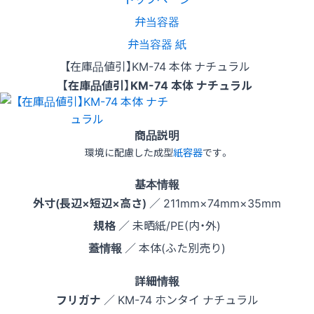
弁当容器
弁当容器 紙
【在庫品値引】KM-74 本体 ナチュラル
【在庫品値引】KM-74 本体 ナチュラル
商品説明
環境に配慮した成型
紙容器
です。
基本情報
外寸(長辺×短辺×高さ)
／ 211mm×74mm×35mm
規格
／ 未晒紙/PE(内・外)
蓋情報
／ 本体(ふた別売り)
詳細情報
フリガナ
／ KM-74 ホンタイ ナチュラル