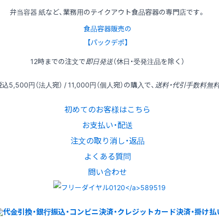
弁当容器 紙など、業務用のテイクアウト食品容器の専門店です。
食品容器販売の
【パックデポ】
12時
までの
注文
で
即日発送
（休日・受発注品を除く）
税込
5,500円
（法人宛） /
11,000円
（個人宛）の
購入
で、
送料・代引手数料無
初めてのお客様はこちら
お支払い・配送
注文の取り消し・返品
よくある質問
問い合わせ