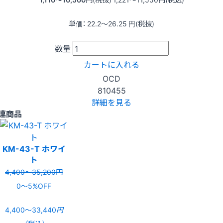
単価：
22.2〜26.25
円(税抜)
数量
カートに入れる
OCD
810455
詳細を見る
連商品
KM-43-T ホワイ
ト
4,400〜35,200円
0〜5%OFF
4,400〜33,440
円