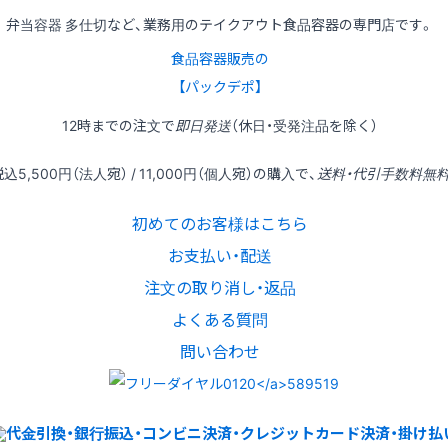
弁当容器 多仕切など、業務用のテイクアウト食品容器の専門店です。
食品容器販売の
【パックデポ】
12時
までの
注文
で
即日発送
（休日・受発注品を除く）
税込
5,500円
（法人宛） /
11,000円
（個人宛）の
購入
で、
送料・代引手数料無
初めてのお客様はこちら
お支払い・配送
注文の取り消し・返品
よくある質問
問い合わせ