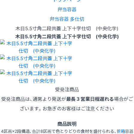
弁当容器
弁当容器 多仕切
木目5.5寸角二段共蓋 上下十字仕切 (中央化学)
木目5.5寸角二段共蓋 上下十字仕切 (中央化学)
受発注商品
受発注商品は、通常より発送が
最長３営業日程遅れる
場合がご
ざいます。お急ぎのお客様はご注意ください
商品説明
4区画×2段構造、合計8区画で色とりどりの食材を盛付られる、
折箱
容器