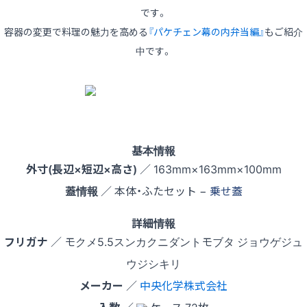
です。
容器の変更で料理の魅力を高める
『パケチェン幕の内弁当編』
もご紹介
中です。
基本情報
外寸(長辺×短辺×高さ)
／ 163mm×163mm×100mm
蓋情報
／ 本体・ふたセット −
乗せ蓋
詳細情報
フリガナ
／ モクメ5.5スンカクニダントモブタ ジョウゲジュ
ウジシキリ
メーカー
／
中央化学株式会社