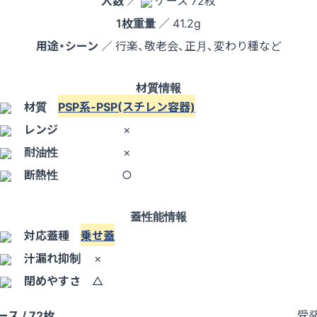
入数
／
ケース 72枚
1枚重量
／ 41.2g
用途・シーン
／ 行楽、敬老会、正月、変わり種など
材質情報
材質
PSP系-PSP(スチレン容器)
レンジ
×
耐油性
×
断熱性
○
蓋性能情報
対応蓋種
乗せ蓋
汁漏れ抑制
×
閉めやすさ
△
受
ース / 72枚