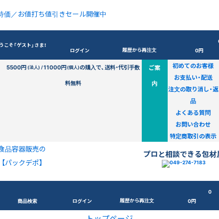
特価／お値打ち値引きセール開催中
うこそ「ゲスト」さま！
履歴から再注文
ログイン
0円
初めてのお客様
5500円
11000円
の購入で、送料・代引手数
ご案
(法人) /
(個人)
お支払い・配送
料無料
内
注文の取り消し・返
品
よくある質問
お問い合わせ
特定商取引の表示
食品容器販売の
プロと相談できる包材
【パックデポ】
0
履歴から再注文
商品検索
ログイン
0円
トップページ