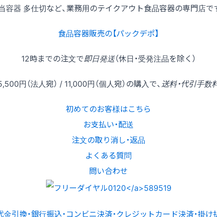
当容器 多仕切など、業務用のテイクアウト食品容器の専門店で
食品容器販売の【パックデポ】
12時
までの
注文
で
即日発送
（休日・受発注品を除く）
5,500円
（法人宛） /
11,000円
（個人宛）の
購入
で、
送料・代引手数
初めてのお客様はこちら
お支払い・配送
注文の取り消し・返品
よくある質問
問い合わせ