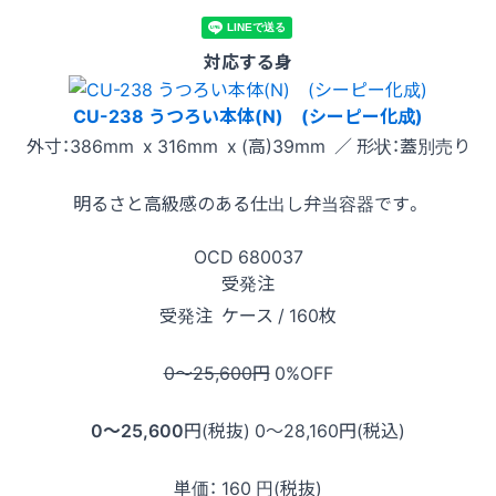
対応する身
CU-238 うつろい本体(N) (シーピー化成)
外寸：386mm x 316mm x (高)39mm ／ 形状：蓋別売り
明るさと高級感のある仕出し弁当容器です。
OCD
680037
受発注
受発注
ケース / 160枚
0〜25,600
円
0
%OFF
0〜25,600
円(税抜)
0〜28,160
円(税込)
単価：
160
円(税抜)