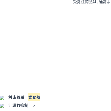
受発注商品は、通常
対応蓋種
乗せ蓋
汁漏れ抑制
×