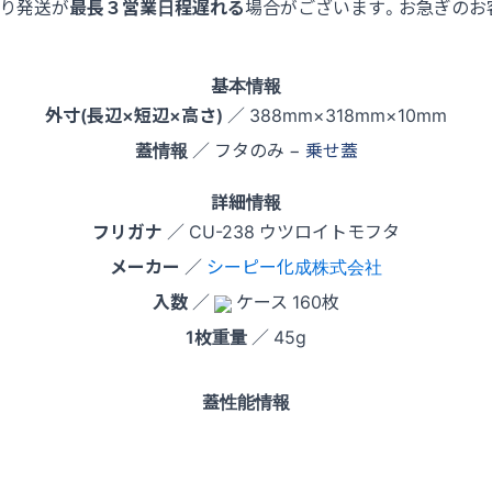
より発送が
最長３営業日程遅れる
場合がございます。お急ぎのお
基本情報
外寸(長辺×短辺×高さ)
／ 388mm×318mm×10mm
蓋情報
／ フタのみ −
乗せ蓋
詳細情報
フリガナ
／ CU-238 ウツロイトモフタ
メーカー
／
シーピー化成株式会社
入数
／
ケース 160枚
1枚重量
／ 45g
蓋性能情報