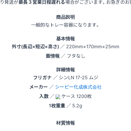
より発送が
最長３営業日程遅れる
場合がございます。お急ぎのお
商品説明
一般的なトレー容器になります。
基本情報
外寸(長辺×短辺×高さ)
／ 220mm×170mm×25mm
蓋情報
／ フタなし
詳細情報
フリガナ
／ シンLN 17-25 ムジ
メーカー
／
シーピー化成株式会社
入数
／
ケース 1200枚
1枚重量
／ 5.2g
材質情報