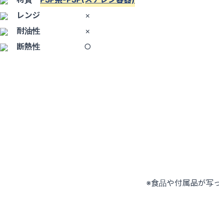
レンジ
×
耐油性
×
断熱性
○
※食品や付属品が写