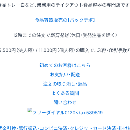
食品トレー白など、業務用のテイクアウト食品容器の専門店です
食品容器販売の【パックデポ】
12時
までの
注文
で
即日発送
（休日・受発注品を除く）
5,500円
（法人宛） /
11,000円
（個人宛）の
購入
で、
送料・代引手数
初めてのお客様はこちら
お支払い・配送
注文の取り消し・返品
よくある質問
問い合わせ