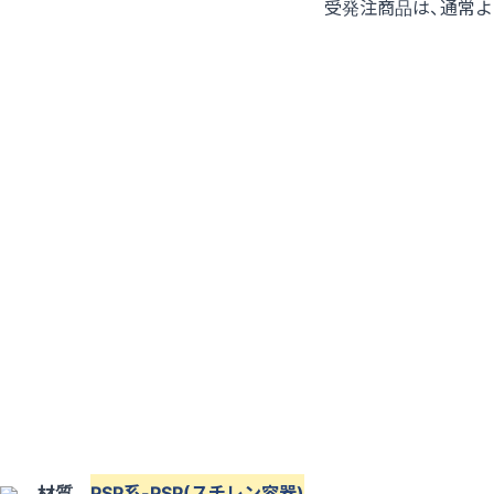
受発注商品は、通常
材質
PSP系-PSP(スチレン容器)