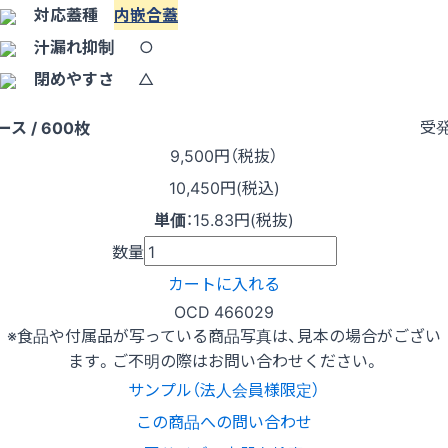
対応蓋種
内嵌合蓋
汁漏れ抑制
○
閉めやすさ
△
受
ース / 600枚
9,500
円（税抜）
10,450円(税込)
単価
：
15.83円(税抜)
数量
カートに入れる
OCD 466029
※食品や付属品が写っている商品写真は、見本の場合がござい
ます。ご不明の際はお問い合わせください。
サンプル（法人会員様限定）
この商品への問い合わせ