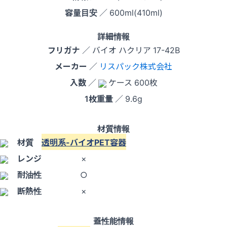
容量目安
／ 600ml(410ml)
詳細情報
フリガナ
／ バイオ ハクリア 17-42B
メーカー
／
リスパック株式会社
入数
／
ケース 600枚
1枚重量
／ 9.6g
材質情報
材質
透明系-バイオPET容器
レンジ
×
耐油性
○
断熱性
×
蓋性能情報