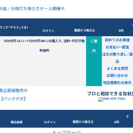
特価／お値打ち値引きセール開催中
うこそ「ゲスト」さま！
履歴から再注文
ログイン
0円
初めてのお客様
5500円
11000円
の購入で、送料・代引手数
ご案
(法人) /
(個人)
お支払い・配送
料無料
内
注文の取り消し・返
品
よくある質問
お問い合わせ
特定商取引の表示
食品容器販売の
プロと相談できる包材
【パックデポ】
0
履歴から再注文
商品検索
ログイン
0円
トップページ