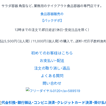
サラダ容器 角型など、業務用のテイクアウト食品容器の専門店です。
食品容器販売の
【パックデポ】
12時
までの
注文
で
即日発送
（休日・受発注品を除く）
税込
5,500円
（法人宛） /
11,000円
（個人宛）の
購入
で、
送料・代引手数料無
初めてのお客様はこちら
お支払い・配送
注文の取り消し・返品
よくある質問
問い合わせ