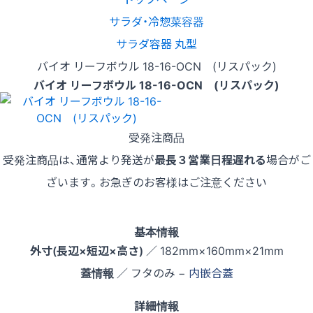
サラダ・冷惣菜容器
サラダ容器 丸型
バイオ リーフボウル 18-16-OCN (リスパック)
バイオ リーフボウル 18-16-OCN (リスパック)
受発注商品
受発注商品は、通常より発送が
最長３営業日程遅れる
場合がご
ざいます。お急ぎのお客様はご注意ください
基本情報
外寸(長辺×短辺×高さ)
／ 182mm×160mm×21mm
蓋情報
／ フタのみ −
内嵌合蓋
詳細情報