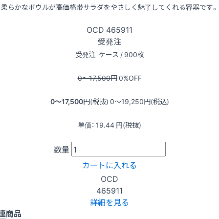
柔らかなボウルが高価格帯サラダをやさしく魅了してくれる容器です。
OCD
465911
受発注
受発注
ケース / 900枚
0〜17,500
円
0
%OFF
0〜17,500
円(税抜)
0〜19,250
円(税込)
単価：
19.44
円(税抜)
数量
カートに入れる
OCD
465911
詳細を見る
連商品