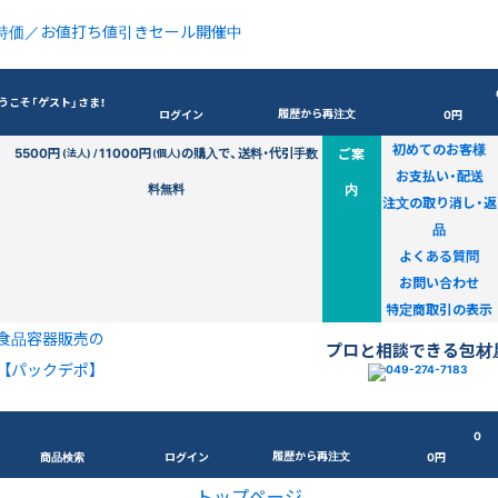
特価／お値打ち値引きセール開催中
うこそ「ゲスト」さま！
履歴から再注文
ログイン
0円
初めてのお客様
5500円
11000円
の購入で、送料・代引手数
ご案
(法人) /
(個人)
お支払い・配送
料無料
内
注文の取り消し・返
品
よくある質問
お問い合わせ
特定商取引の表示
食品容器販売の
プロと相談できる包材
【パックデポ】
0
履歴から再注文
商品検索
ログイン
0円
トップページ