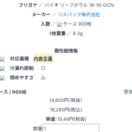
フリガナ
／ バイオ リーフボウル 18-16-OCN
メーカー
／
リスパック株式会社
入数
／
ケース 900枚
1枚重量
／ 8.3g
蓋性能情報
対応蓋種
内嵌合蓋
汁漏れ抑制
○
閉めやすさ
△
受
ース / 900枚
14,800
円（税抜）
16,280円(税込)
単価
：
16.44円(税抜)
数量