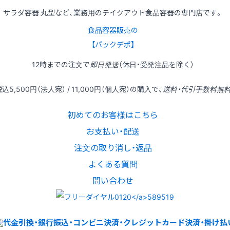
サラダ容器 丸型など、業務用のテイクアウト食品容器の専門店です。
食品容器販売の
【パックデポ】
12時
までの
注文
で
即日発送
（休日・受発注品を除く）
税込
5,500円
（法人宛） /
11,000円
（個人宛）の
購入
で、
送料・代引手数料無
初めてのお客様はこちら
お支払い・配送
注文の取り消し・返品
よくある質問
問い合わせ