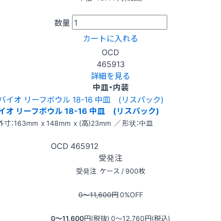
数量
カートに入れる
OCD
465913
詳細を見る
中皿・内装
イオ リーフボウル 18-16 中皿 (リスパック)
外寸：163mm x 148mm x (高)23mm ／ 形状：中皿
OCD
465912
受発注
受発注
ケース / 900枚
0〜11,600
円
0
%OFF
0〜11,600
円(税抜)
0〜12,760
円(税込)