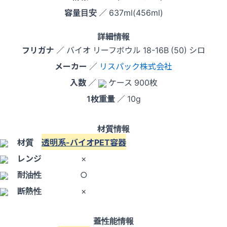
容量目安
／ 637ml(456ml)
詳細情報
フリガナ
／ バイオ リーフボウル 18-16B (50) シロ
メーカー
／
リスパック株式会社
入数
／
ケース 900枚
1枚重量
／ 10g
材質情報
材質
透明系-バイオPET容器
レンジ
×
耐油性
○
断熱性
×
蓋性能情報