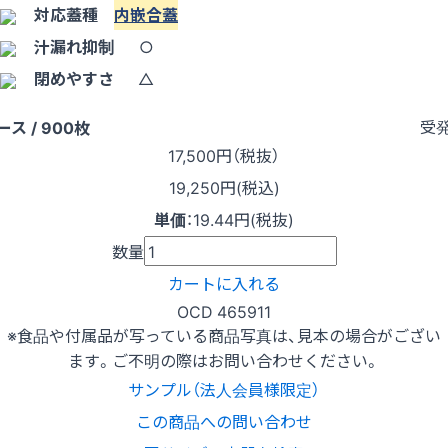
対応蓋種
内嵌合蓋
汁漏れ抑制
○
閉めやすさ
△
受
ース / 900枚
17,500
円（税抜）
19,250円(税込)
単価
：
19.44円(税抜)
数量
カートに入れる
OCD 465911
※食品や付属品が写っている商品写真は、見本の場合がござい
ます。ご不明の際はお問い合わせください。
サンプル（法人会員様限定）
この商品への問い合わせ