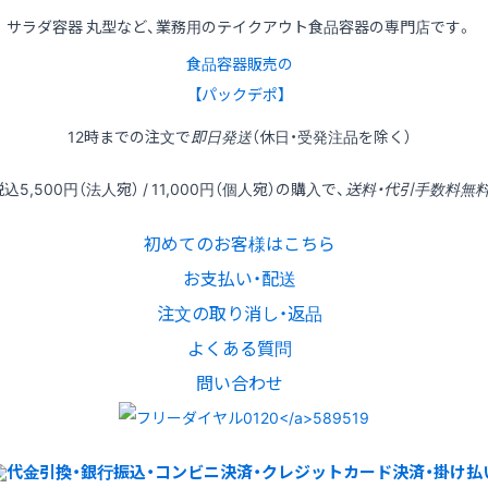
サラダ容器 丸型など、業務用のテイクアウト食品容器の専門店です。
食品容器販売の
【パックデポ】
12時
までの
注文
で
即日発送
（休日・受発注品を除く）
税込
5,500円
（法人宛） /
11,000円
（個人宛）の
購入
で、
送料・代引手数料無
初めてのお客様はこちら
お支払い・配送
注文の取り消し・返品
よくある質問
問い合わせ