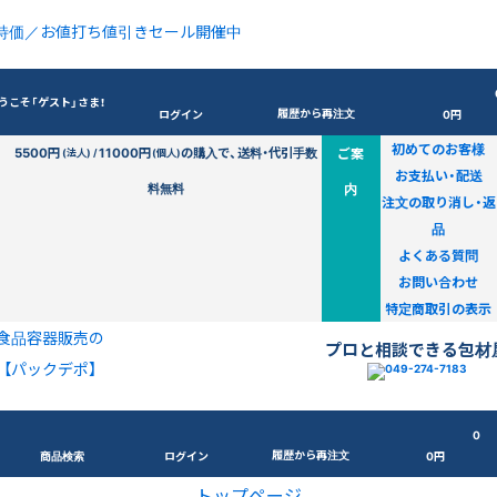
特価／お値打ち値引きセール開催中
うこそ「ゲスト」さま！
履歴から再注文
ログイン
0円
初めてのお客様
5500円
11000円
の購入で、送料・代引手数
ご案
(法人) /
(個人)
お支払い・配送
料無料
内
注文の取り消し・返
品
よくある質問
お問い合わせ
特定商取引の表示
食品容器販売の
プロと相談できる包材
【パックデポ】
0
履歴から再注文
商品検索
ログイン
0円
トップページ