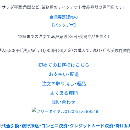
サラダ容器 角型など、業務用のテイクアウト食品容器の専門店です。
食品容器販売の
【パックデポ】
12時
までの
注文
で
即日発送
（休日・受発注品を除く）
税込
5,500円
（法人宛） /
11,000円
（個人宛）の
購入
で、
送料・代引手数料無
初めてのお客様はこちら
お支払い・配送
注文の取り消し・返品
よくある質問
問い合わせ