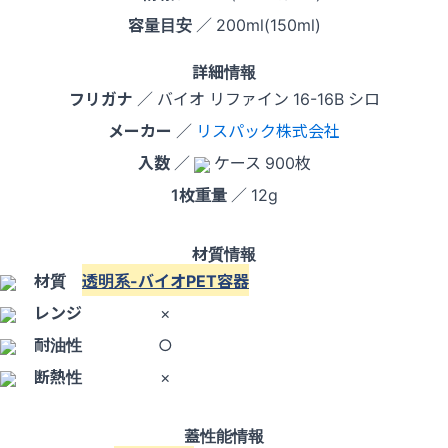
容量目安
／ 200ml(150ml)
詳細情報
フリガナ
／ バイオ リファイン 16-16B シロ
メーカー
／
リスパック株式会社
入数
／
ケース 900枚
1枚重量
／ 12g
材質情報
材質
透明系-バイオPET容器
レンジ
×
耐油性
○
断熱性
×
蓋性能情報