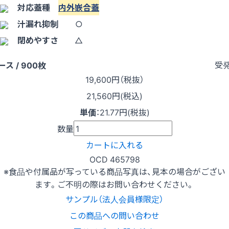
対応蓋種
内外嵌合蓋
汁漏れ抑制
○
閉めやすさ
△
受
ース / 900枚
19,600
円（税抜）
21,560円(税込)
単価
：
21.77円(税抜)
数量
カートに入れる
OCD 465798
※食品や付属品が写っている商品写真は、見本の場合がござい
ます。ご不明の際はお問い合わせください。
サンプル（法人会員様限定）
この商品への問い合わせ