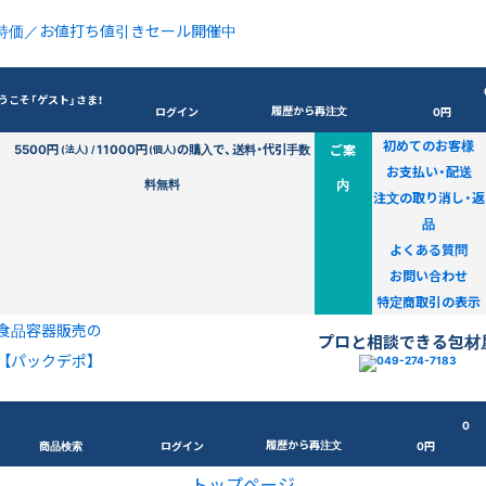
特価／お値打ち値引きセール開催中
うこそ「ゲスト」さま！
履歴から再注文
ログイン
0円
初めてのお客様
5500円
11000円
の購入で、送料・代引手数
ご案
(法人) /
(個人)
お支払い・配送
料無料
内
注文の取り消し・返
品
よくある質問
お問い合わせ
特定商取引の表示
食品容器販売の
プロと相談できる包材
【パックデポ】
0
履歴から再注文
商品検索
ログイン
0円
トップページ