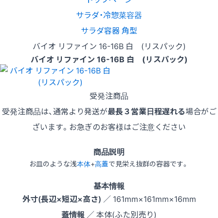
サラダ・冷惣菜容器
サラダ容器 角型
バイオ リファイン 16-16B 白 (リスパック)
バイオ リファイン 16-16B 白 (リスパック)
受発注商品
受発注商品は、通常より発送が
最長３営業日程遅れる
場合がご
ざいます。お急ぎのお客様はご注意ください
商品説明
お皿のような浅
本体
+
高蓋
で見栄え抜群の容器です。
基本情報
外寸(長辺×短辺×高さ)
／ 161mm×161mm×16mm
蓋情報
／ 本体(ふた別売り)