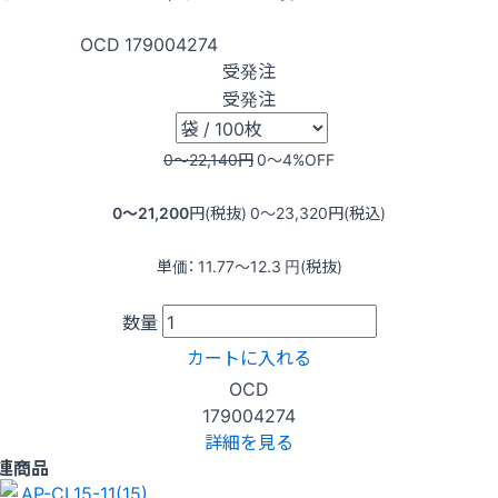
OCD
179004274
受発注
受発注
0〜22,140
円
0〜4
%OFF
0〜21,200
円(税抜)
0〜23,320
円(税込)
単価：
11.77〜12.3
円(税抜)
数量
カートに入れる
OCD
179004274
詳細を見る
連商品