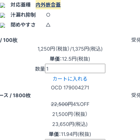
対応蓋種
内外嵌合蓋
汁漏れ抑制
○
閉めやすさ
△
受
/ 100枚
1,250
円（税抜）
/1,375円
(税込)
単価
：
12.5円(税抜)
数量
カートに入れる
OCD 179004271
受
ース / 1800枚
22,500円
4%OFF
21,500
円（税抜）
23,650円(税込)
単価
：
11.94円(税抜)