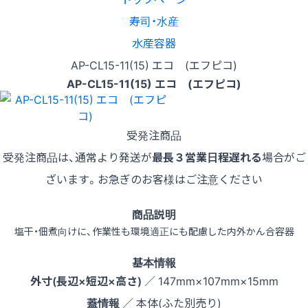
寿司・水産
水産容器
AP-CL15-11(15) エコ (エフピコ)
AP-CL15-11(15) エコ (エフピコ)
受発注商品
受発注商品は、通常より発送が
最長３営業日程遅れる
場合がご
ざいます。お急ぎのお客様はご注意ください
商品説明
塩干・佃煮向けに、作業性も環境適正にも配慮した内外かん合容器
基本情報
外寸(長辺×短辺×高さ)
／ 147mm×107mm×15mm
蓋情報
／ 本体(ふた別売り)