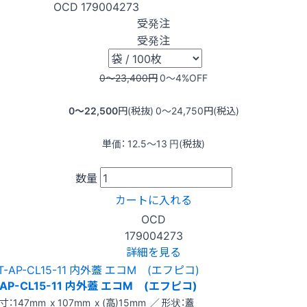
OCD
179004273
受発注
受発注
0〜23,400
円
0〜4
%OFF
0〜22,500
円(税抜)
0〜24,750
円(税込)
単価：
12.5〜13
円(税抜)
数量
カートに入れる
OCD
179004273
詳細を見る
-AP-CL15-11 内外蓋 エコM (エフピコ)
寸：147mm x 107mm x (高)15mm ／ 形状：蓋