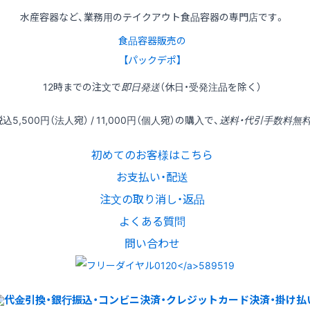
水産容器など、業務用のテイクアウト食品容器の専門店です。
食品容器販売の
【パックデポ】
12時
までの
注文
で
即日発送
（休日・受発注品を除く）
税込
5,500円
（法人宛） /
11,000円
（個人宛）の
購入
で、
送料・代引手数料無
初めてのお客様はこちら
お支払い・配送
注文の取り消し・返品
よくある質問
問い合わせ