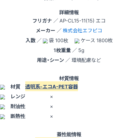
詳細情報
フリガナ
／ AP-CL15-11(15) エコ
メーカー
／
株式会社エフピコ
入数
／
袋 100枚
ケース 1800枚
1枚重量
／ 5g
用途・シーン
／ 環境配慮など
材質情報
材質
透明系-エコA-PET容器
レンジ
×
耐油性
×
断熱性
×
蓋性能情報