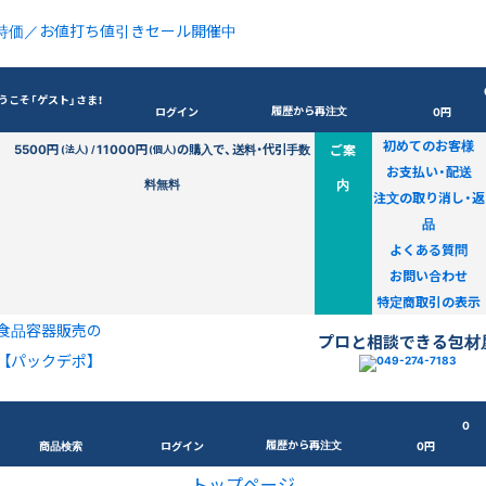
特価／お値打ち値引きセール開催中
うこそ「ゲスト」さま！
履歴から再注文
ログイン
0円
初めてのお客様
5500円
11000円
の購入で、送料・代引手数
ご案
(法人) /
(個人)
お支払い・配送
料無料
内
注文の取り消し・返
品
よくある質問
お問い合わせ
特定商取引の表示
食品容器販売の
プロと相談できる包材
【パックデポ】
0
履歴から再注文
商品検索
ログイン
0円
トップページ