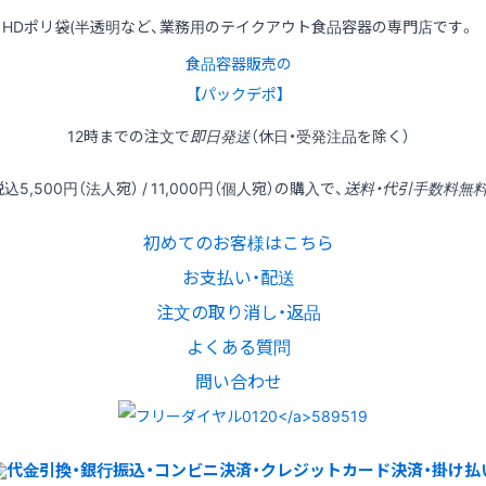
HDポリ袋(半透明など、業務用のテイクアウト食品容器の専門店です。
食品容器販売の
【パックデポ】
12時
までの
注文
で
即日発送
（休日・受発注品を除く）
税込
5,500円
（法人宛） /
11,000円
（個人宛）の
購入
で、
送料・代引手数料無
初めてのお客様はこちら
お支払い・配送
注文の取り消し・返品
よくある質問
問い合わせ