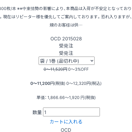
800枚/本 ※※中東情勢の影響により、本商品は入荷が不安定となってお
。現在はリピーター様を優先してご案内しております。恐れ入りますが
規のお客様は供…
OCD
2015028
受発注
受発注
0〜11,520
円
0〜3
%OFF
0〜11,200
円(税抜)
0〜12,320
円(税込)
単価：
1,866.66〜1,920
円(税抜)
数量
カートに入れる
OCD