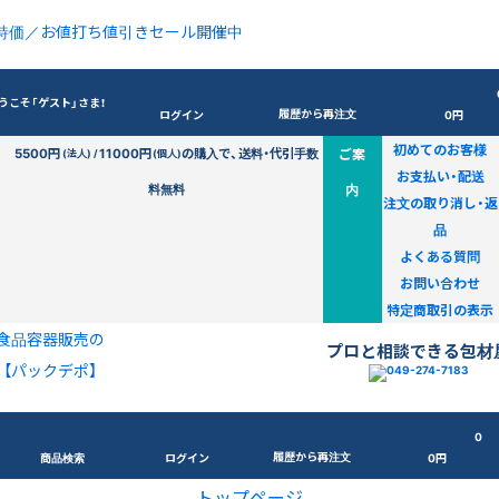
特価／お値打ち値引きセール開催中
うこそ「ゲスト」さま！
履歴から再注文
ログイン
0円
初めてのお客様
5500円
11000円
の購入で、送料・代引手数
ご案
(法人) /
(個人)
お支払い・配送
料無料
内
注文の取り消し・返
品
よくある質問
お問い合わせ
特定商取引の表示
食品容器販売の
プロと相談できる包材
【パックデポ】
0
履歴から再注文
商品検索
ログイン
0円
トップページ