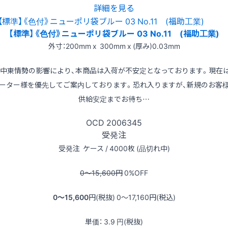
詳細を見る
【標準】《色付》ニューポリ袋ブルー 03 No.11 (福助工業)
外寸：200mm x 300mm x (厚み)0.03mm
※中東情勢の影響により、本商品は入荷が不安定となっております。現在
ーター様を優先してご案内しております。恐れ入りますが、新規のお客
供給安定までお待ち…
OCD
2006345
受発注
受発注
ケース / 4000枚 (品切れ中)
0〜15,600
円
0
%OFF
0〜15,600
円(税抜)
0〜17,160
円(税込)
単価：
3.9
円(税抜)