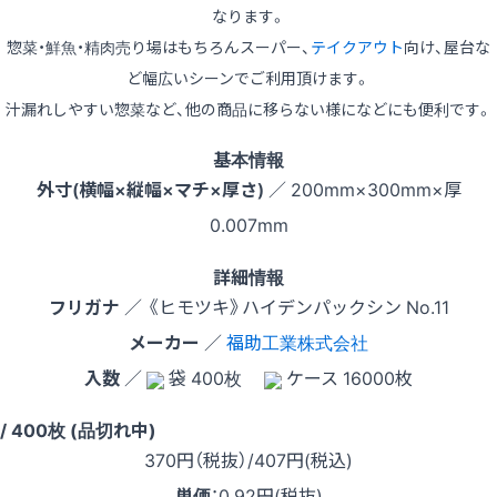
なります。
惣菜・鮮魚・精肉売り場はもちろんスーパー、
テイクアウト
向け、屋台な
ど幅広いシーンでご利用頂けます。
汁漏れしやすい惣菜など、他の商品に移らない様になどにも便利です。
基本情報
外寸(横幅×縦幅×マチ×厚さ)
／ 200mm×300mm×厚
0.007mm
詳細情報
フリガナ
／ 《ヒモツキ》ハイデンパックシン No.11
メーカー
／
福助工業株式会社
入数
／
袋 400枚
ケース 16000枚
 / 400枚 (品切れ中)
370
円（税抜）
/407円
(税込)
単価
：
0.92円(税抜)