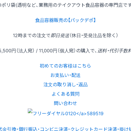
Dポリ袋(透明など、業務用のテイクアウト食品容器の専門店で
食品容器販売の【パックデポ】
12時
までの
注文
で
即日発送
（休日・受発注品を除く）
5,500円
（法人宛） /
11,000円
（個人宛）の
購入
で、
送料・代引手数
初めてのお客様はこちら
お支払い・配送
注文の取り消し・返品
よくある質問
問い合わせ