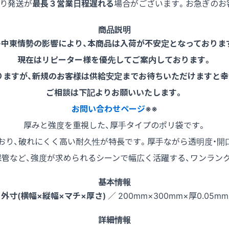
より発送が
最長３営業日程遅れる
場合がございます。お急ぎのお
商品説明
※中東情勢の影響により、本商品は入荷が不安定となっておりま
現在はリピーター様を優先してご案内しております。
りますが、新規のお客様は供給安定までお待ちいただけますと幸
ご相談は下記よりお願いいたします。
お問い合わせページ
※※
厚みと強度を重視した、厚手タイプのポリ袋です。
おり、破れにくく高い耐久性が特長です。厚手ながら透明度・開口
保管など、強度が求められるシーンで幅広く活躍する、ワンラン
基本情報
外寸(横幅×縦幅×マチ×厚さ)
／ 200mm×300mm×厚0.05mm
詳細情報