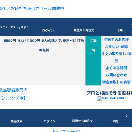
特価／お値打ち値引きセール開催中
うこそ「ゲスト」さま！
履歴から再注文
ログイン
0円
初めてのお客様
5500円
11000円
の購入で、送料・代引手数
ご案
(法人) /
(個人)
お支払い・配送
料無料
内
注文の取り消し・返
品
よくある質問
お問い合わせ
特定商取引の表示
食品容器販売の
プロと相談できる包材
【パックデポ】
0
履歴から再注文
商品検索
ログイン
0円
トップページ