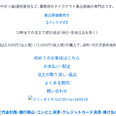
PPポリ袋(透明重視など、業務用のテイクアウト食品容器の専門店です。
食品容器販売の
【パックデポ】
12時
までの
注文
で
即日発送
（休日・受発注品を除く）
税込
5,500円
（法人宛） /
11,000円
（個人宛）の
購入
で、
送料・代引手数料無
初めてのお客様はこちら
お支払い・配送
注文の取り消し・返品
よくある質問
問い合わせ