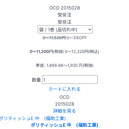
OCD
2015028
受発注
受発注
0〜11,520
円
0〜3
%OFF
0〜11,200
円(税抜)
0〜12,320
円(税込)
単価：
1,866.66〜1,920
円(税抜)
数量
カートに入れる
OCD
2015028
詳細を見る
ポリティッシュE 中 (福助工業)