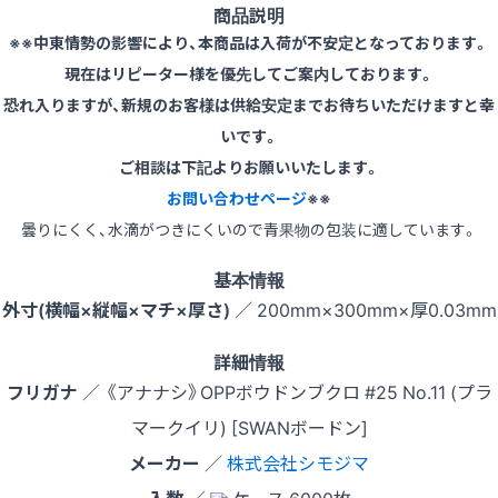
商品説明
※※中東情勢の影響により、本商品は入荷が不安定となっております。
現在はリピーター様を優先してご案内しております。
恐れ入りますが、新規のお客様は供給安定までお待ちいただけますと幸
いです。
ご相談は下記よりお願いいたします。
お問い合わせページ
※※
曇りにくく、水滴がつきにくいので青果物の包装に適しています。
基本情報
外寸(横幅×縦幅×マチ×厚さ)
／ 200mm×300mm×厚0.03mm
詳細情報
フリガナ
／ 《アナナシ》OPPボウドンブクロ #25 No.11 (プラ
マークイリ) [SWANボードン]
メーカー
／
株式会社シモジマ