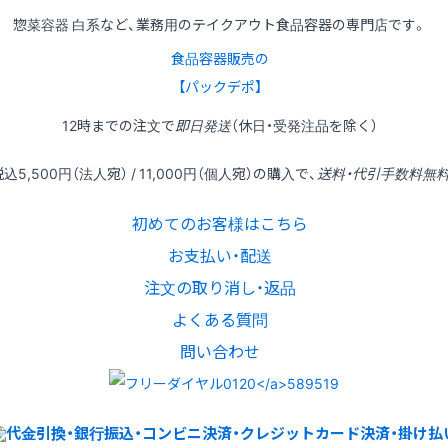
惣菜容器 白系など、業務用のテイクアウト食品容器の専門店です。
食品容器販売の
【パックデポ】
12時
までの
注文
で
即日発送
（休日・受発注品を除く）
税込
5,500円
（法人宛） /
11,000円
（個人宛）の
購入
で、
送料・代引手数料無
初めてのお客様はこちら
お支払い・配送
注文の取り消し・返品
よくある質問
問い合わせ