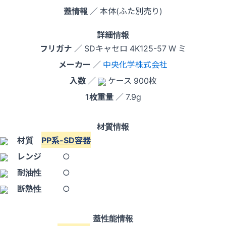
蓋情報
／ 本体(ふた別売り)
詳細情報
フリガナ
／ SDキャセロ 4K125-57 W ミ
メーカー
／
中央化学株式会社
入数
／
ケース 900枚
1枚重量
／ 7.9g
材質情報
材質
PP系-SD容器
レンジ
○
耐油性
○
断熱性
○
蓋性能情報