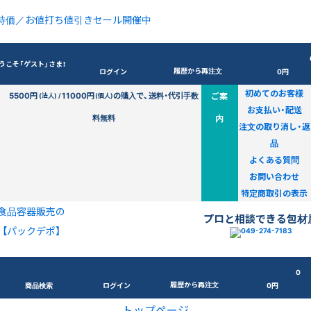
特価／お値打ち値引きセール開催中
うこそ「ゲスト」さま！
履歴から再注文
ログイン
0円
初めてのお客様
5500円
11000円
の購入で、送料・代引手数
ご案
(法人) /
(個人)
お支払い・配送
料無料
内
注文の取り消し・返
品
よくある質問
お問い合わせ
特定商取引の表示
食品容器販売の
プロと相談できる包材
【パックデポ】
0
履歴から再注文
商品検索
ログイン
0円
トップページ