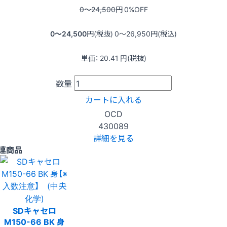
0〜24,500
円
0
%OFF
0〜24,500
円(税抜)
0〜26,950
円(税込)
単価：
20.41
円(税抜)
数量
カートに入れる
OCD
430089
詳細を見る
連商品
SDキャセロ
M150-66 BK 身