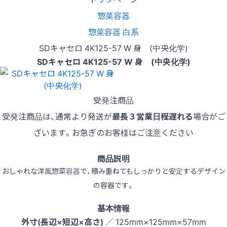
惣菜容器
惣菜容器 白系
SDキャセロ 4K125-57 W 身 (中央化学)
SDキャセロ 4K125-57 W 身 (中央化学)
受発注商品
受発注商品は、通常より発送が
最長３営業日程遅れる
場合がご
ざいます。お急ぎのお客様はご注意ください
商品説明
おしゃれな洋風惣菜容器で、積み重ねてもしっかりと安定するデザイン
の容器です。
基本情報
外寸(長辺×短辺×高さ)
／ 125mm×125mm×57mm