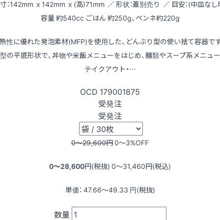
寸：142mm x 142mm x (高)71mm ／ 形状：蓋別売り ／ 目安：(中皿なし
容量 約540cc ごはん 約250g、ペンネ約220g
熱性に優れた発泡素材(MFP)を使用した、どんぶり型の使い捨て容器で
型の平底形状で、丼物や米飯メニューをはじめ、麺類やスープ系メニュ
テイクアウト・…
OCD
179001875
受発注
受発注
0〜29,600
円
0〜3
%OFF
0〜28,600
円(税抜)
0〜31,460
円(税込)
単価：
47.66〜49.33
円(税抜)
数量