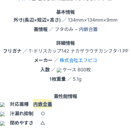
基本情報
外寸(長辺×短辺×高さ)
／ 134mm×134mm×9mm
蓋情報
／ フタのみ −
内嵌合蓋
詳細情報
フリガナ
／ T-ドリスカップ142 ナカザラウチカンフタ-1 PP
メーカー
／
株式会社エフピコ
入数
／
ケース 600枚
1枚重量
／ 5.1g
蓋性能情報
対応蓋種
内嵌合蓋
汁漏れ抑制
○
閉めやすさ
△