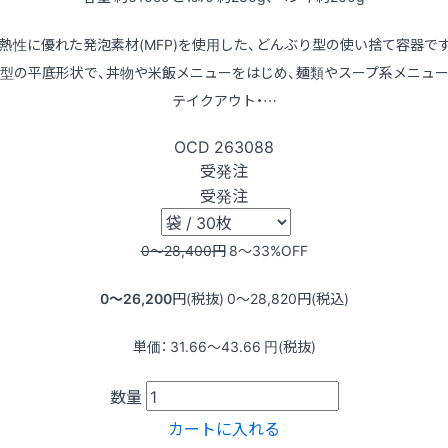
熱性に優れた発泡素材(MFP)を使用した、どんぶり型の使い捨て容器で
型の平底形状で、丼物や米飯メニューをはじめ、麺類やスープ系メニュ
テイクアウト・…
OCD
263088
受発注
受発注
0〜28,400
円
8〜33
%OFF
0〜26,200
円(税抜)
0〜28,820
円(税込)
単価：
31.66〜43.66
円(税抜)
数量
カートに入れる