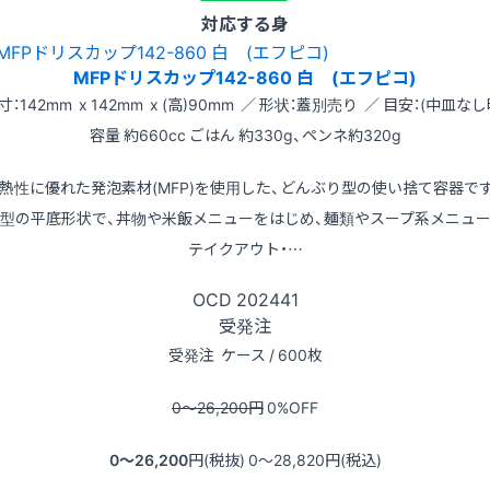
対応する身
MFPドリスカップ142-860 白 (エフピコ)
寸：142mm x 142mm x (高)90mm ／ 形状：蓋別売り ／ 目安：(中皿なし
容量 約660cc ごはん 約330g、ペンネ約320g
熱性に優れた発泡素材(MFP)を使用した、どんぶり型の使い捨て容器で
型の平底形状で、丼物や米飯メニューをはじめ、麺類やスープ系メニュ
テイクアウト・…
OCD
202441
受発注
受発注
ケース / 600枚
0〜26,200
円
0
%OFF
0〜26,200
円(税抜)
0〜28,820
円(税込)