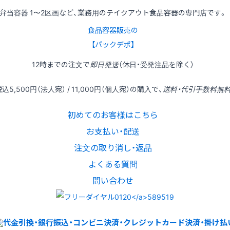
弁当容器 1〜2区画など、業務用のテイクアウト食品容器の専門店です。
食品容器販売の
【パックデポ】
12時
までの
注文
で
即日発送
（休日・受発注品を除く）
税込
5,500円
（法人宛） /
11,000円
（個人宛）の
購入
で、
送料・代引手数料無
初めてのお客様はこちら
お支払い・配送
注文の取り消し・返品
よくある質問
問い合わせ