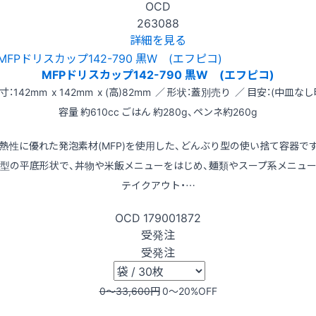
OCD
263088
詳細を見る
MFPドリスカップ142-790 黒W (エフピコ)
寸：142mm x 142mm x (高)82mm ／ 形状：蓋別売り ／ 目安：(中皿なし
容量 約610cc ごはん 約280g、ペンネ約260g
熱性に優れた発泡素材(MFP)を使用した、どんぶり型の使い捨て容器で
型の平底形状で、丼物や米飯メニューをはじめ、麺類やスープ系メニュ
テイクアウト・…
OCD
179001872
受発注
受発注
0〜33,600
円
0〜20
%OFF