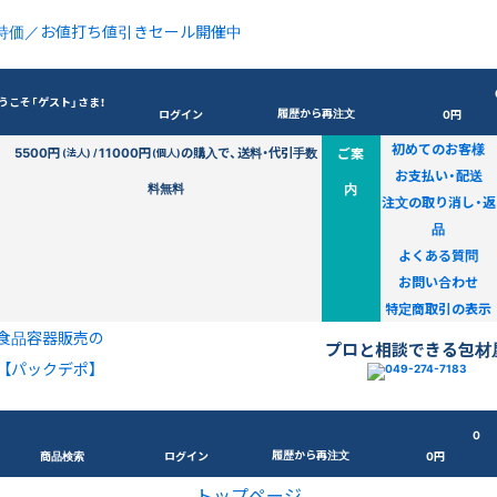
特価／お値打ち値引きセール開催中
うこそ「ゲスト」さま！
履歴から再注文
ログイン
0円
初めてのお客様
5500円
11000円
の購入で、送料・代引手数
ご案
(法人) /
(個人)
お支払い・配送
料無料
内
注文の取り消し・返
品
よくある質問
お問い合わせ
特定商取引の表示
食品容器販売の
プロと相談できる包材
【パックデポ】
0
履歴から再注文
商品検索
ログイン
0円
トップページ