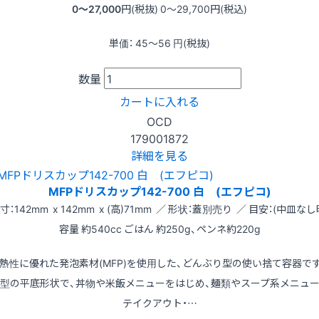
0〜27,000
円(税抜)
0〜29,700
円(税込)
単価：
45〜56
円(税抜)
数量
カートに入れる
OCD
179001872
詳細を見る
MFPドリスカップ142-700 白 (エフピコ)
寸：142mm x 142mm x (高)71mm ／ 形状：蓋別売り ／ 目安：(中皿なし
容量 約540cc ごはん 約250g、ペンネ約220g
熱性に優れた発泡素材(MFP)を使用した、どんぶり型の使い捨て容器で
型の平底形状で、丼物や米飯メニューをはじめ、麺類やスープ系メニュ
テイクアウト・…