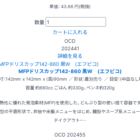
単価：
43.66
円(税抜)
数量
カートに入れる
OCD
202441
詳細を見る
MFPドリスカップ142-860 黒W (エフピコ)
寸：142mm x 142mm x (高)90mm ／ 形状：蓋別売り ／ 目安：(中皿なし
容量 約660cc ごはん 約330g、ペンネ約320g
熱性に優れた発泡素材(MFP)を使用した、どんぶり型の使い捨て容器で
型の平底形状で、丼物や米飯メニューをはじめ、麺類やスープ系メニュ
テイクアウト・…
OCD
202455