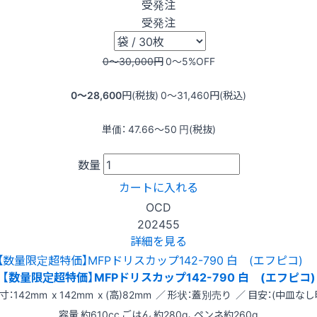
受発注
受発注
0〜30,000
円
0〜5
%OFF
0〜28,600
円(税抜)
0〜31,460
円(税込)
単価：
47.66〜50
円(税抜)
数量
カートに入れる
OCD
202455
詳細を見る
【数量限定超特価】MFPドリスカップ142-790 白 (エフピコ)
寸：142mm x 142mm x (高)82mm ／ 形状：蓋別売り ／ 目安：(中皿なし
容量 約610cc ごはん 約280g、ペンネ約260g