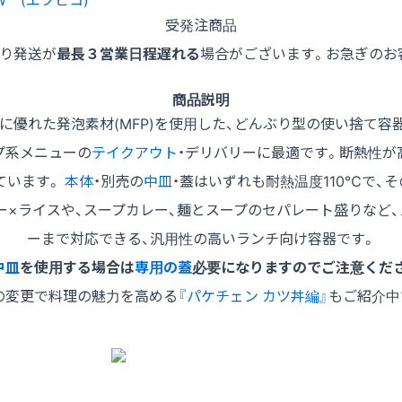
受発注商品
より発送が
最長３営業日程遅れる
場合がございます。お急ぎのお
商品説明
に優れた発泡素材(MFP)を使用した、どんぶり型の使い捨て容
プ系メニューの
テイクアウト
・デリバリーに最適です。断熱性が
ています。
本体
・別売の
中皿
・蓋はいずれも耐熱温度110℃で、
ー×ライスや、スープカレー、麺とスープのセパレート盛りなど
ーまで対応できる、汎用性の高いランチ向け容器です。
中皿
を使用する場合は
専用の蓋
必要になりますのでご注意くだ
の変更で料理の魅力を高める
『パケチェン カツ丼編』
もご紹介中