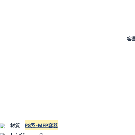
容
材質
PS系-MFP容器
レンジ
○