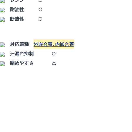
耐油性
○
断熱性
○
対応蓋種
外嵌合蓋
、
内嵌合蓋
汁漏れ抑制
○
閉めやすさ
△