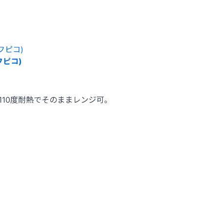
フピコ)
10度耐熱でそのままレンジ可。