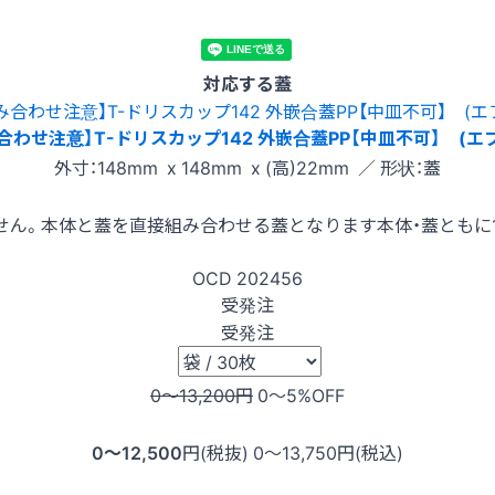
対応する蓋
合わせ注意】T-ドリスカップ142 外嵌合蓋PP【中皿不可】 (エ
外寸：148mm x 148mm x (高)22mm ／ 形状：蓋
せん。本体と蓋を直接組み合わせる蓋となります本体・蓋ともに1
OCD
202456
受発注
受発注
0〜13,200
円
0〜5
%OFF
0〜12,500
円(税抜)
0〜13,750
円(税込)