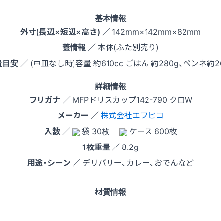
基本情報
外寸(長辺×短辺×高さ)
／ 142mm×142mm×82mm
蓋情報
／ 本体(ふた別売り)
量目安
／ (中皿なし時)容量 約610cc ごはん 約280g、ペンネ約2
詳細情報
フリガナ
／ MFPドリスカップ142-790 クロW
メーカー
／
株式会社エフピコ
入数
／
袋 30枚
ケース 600枚
1枚重量
／ 8.2g
用途・シーン
／ デリバリー、カレー、おでんなど
材質情報