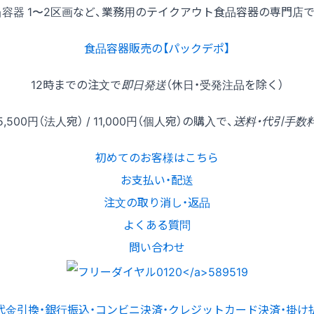
当容器 1〜2区画など、業務用のテイクアウト食品容器の専門店で
食品容器販売の【パックデポ】
12時
までの
注文
で
即日発送
（休日・受発注品を除く）
5,500円
（法人宛） /
11,000円
（個人宛）の
購入
で、
送料・代引手数
初めてのお客様はこちら
お支払い・配送
注文の取り消し・返品
よくある質問
問い合わせ