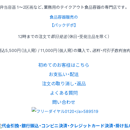
弁当容器 1〜2区画など、業務用のテイクアウト食品容器の専門店です。
食品容器販売の
【パックデポ】
12時
までの
注文
で
即日発送
（休日・受発注品を除く）
税込
5,500円
（法人宛） /
11,000円
（個人宛）の
購入
で、
送料・代引手数料無
初めてのお客様はこちら
お支払い・配送
注文の取り消し・返品
よくある質問
問い合わせ