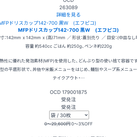
263089
詳細を見る
MFPドリスカップ142-700 黒W (エフピコ)
寸：142mm x 142mm x (高)71mm ／ 形状：蓋別売り ／ 目安：(中皿なし
容量 約540cc ごはん 約250g、ペンネ約220g
熱性に優れた発泡素材(MFP)を使用した、どんぶり型の使い捨て容器で
型の平底形状で、丼物や米飯メニューをはじめ、麺類やスープ系メニュ
テイクアウト・…
OCD
179001875
受発注
受発注
0〜29,600
円
0〜3
%OFF