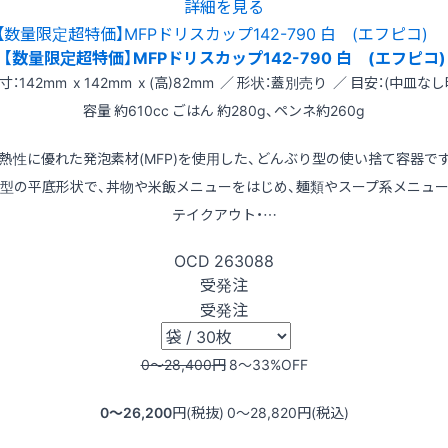
詳細を見る
【数量限定超特価】MFPドリスカップ142-790 白 (エフピコ)
寸：142mm x 142mm x (高)82mm ／ 形状：蓋別売り ／ 目安：(中皿なし
容量 約610cc ごはん 約280g、ペンネ約260g
熱性に優れた発泡素材(MFP)を使用した、どんぶり型の使い捨て容器で
型の平底形状で、丼物や米飯メニューをはじめ、麺類やスープ系メニュ
テイクアウト・…
OCD
263088
受発注
受発注
0〜28,400
円
8〜33
%OFF
0〜26,200
円(税抜)
0〜28,820
円(税込)