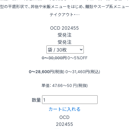
型の平底形状で、丼物や米飯メニューをはじめ、麺類やスープ系メニュ
テイクアウト・…
OCD
202455
受発注
受発注
0〜30,000
円
0〜5
%OFF
0〜28,600
円(税抜)
0〜31,460
円(税込)
単価：
47.66〜50
円(税抜)
数量
カートに入れる
OCD
202455