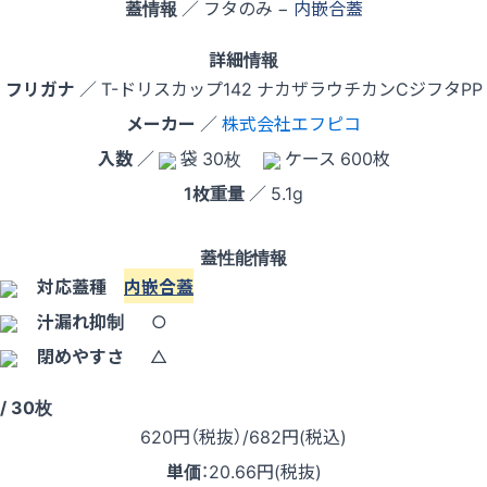
蓋情報
／ フタのみ −
内嵌合蓋
詳細情報
フリガナ
／ T-ドリスカップ142 ナカザラウチカンCジフタPP
メーカー
／
株式会社エフピコ
入数
／
袋 30枚
ケース 600枚
1枚重量
／ 5.1g
蓋性能情報
対応蓋種
内嵌合蓋
汁漏れ抑制
○
閉めやすさ
△
/ 30枚
620
円（税抜）
/682円
(税込)
単価
：
20.66円(税抜)