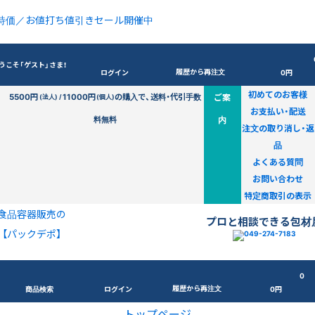
特価／お値打ち値引きセール開催中
うこそ「ゲスト」さま！
履歴から再注文
ログイン
0円
初めてのお客様
5500円
11000円
の購入で、送料・代引手数
ご案
(法人) /
(個人)
お支払い・配送
料無料
内
注文の取り消し・返
品
よくある質問
お問い合わせ
特定商取引の表示
食品容器販売の
プロと相談できる包材
【パックデポ】
0
履歴から再注文
商品検索
ログイン
0円
トップページ