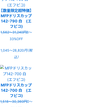
【数量限定超特価】
MFPドリスカップ
142-790 白 (エ
フピコ)
1,562〜31,240円
8〜
33%OFF
1,045〜28,820
円（税
込）
MFPドリスカップ
142-700 白 (エ
フピコ)
1,518〜30,360円
0〜