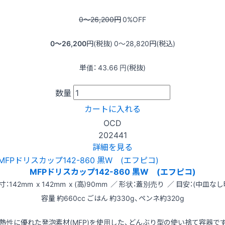
0〜26,200
円
0
%OFF
0〜26,200
円(税抜)
0〜28,820
円(税込)
単価：
43.66
円(税抜)
数量
カートに入れる
OCD
202441
詳細を見る
MFPドリスカップ142-860 黒W (エフピコ)
寸：142mm x 142mm x (高)90mm ／ 形状：蓋別売り ／ 目安：(中皿なし
容量 約660cc ごはん 約330g、ペンネ約320g
熱性に優れた発泡素材(MFP)を使用した、どんぶり型の使い捨て容器で