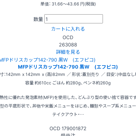
単価：
31.66〜43.66
円(税抜)
数量
カートに入れる
OCD
263088
詳細を見る
MFPドリスカップ142-790 黒W (エフピコ)
寸：142mm x 142mm x (高)82mm ／ 形状：蓋別売り ／ 目安：(中皿なし
容量 約610cc ごはん 約280g、ペンネ約260g
熱性に優れた発泡素材(MFP)を使用した、どんぶり型の使い捨て容器で
型の平底形状で、丼物や米飯メニューをはじめ、麺類やスープ系メニュ
テイクアウト・…
OCD
179001872
受発注