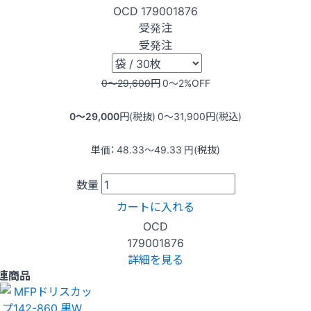
OCD
179001876
受発注
受発注
0〜29,600
円
0〜2
%OFF
0〜29,000
円(税抜)
0〜31,900
円(税込)
単価：
48.33〜49.33
円(税抜)
数量
カートに入れる
OCD
179001876
詳細を見る
連商品