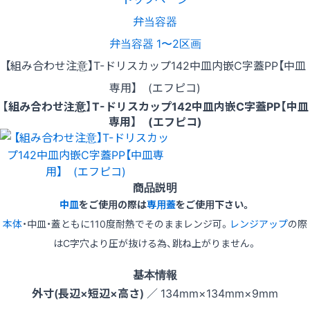
弁当容器
弁当容器 1〜2区画
【組み合わせ注意】T-ドリスカップ142中皿内嵌C字蓋PP【中皿
専用】 (エフピコ)
【組み合わせ注意】T-ドリスカップ142中皿内嵌C字蓋PP【中皿
専用】 (エフピコ)
商品説明
中皿
をご使用の際は
専用蓋
をご使用下さい。
本体
・中皿・蓋ともに110度耐熱でそのままレンジ可。
レンジアップ
の際
はC字穴より圧が抜ける為、跳ね上がりません。
基本情報
外寸(長辺×短辺×高さ)
／ 134mm×134mm×9mm