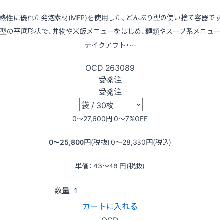
熱性に優れた発泡素材(MFP)を使用した、どんぶり型の使い捨て容器で
型の平底形状で、丼物や米飯メニューをはじめ、麺類やスープ系メニュ
テイクアウト・…
OCD
263089
受発注
受発注
0〜27,600
円
0〜7
%OFF
0〜25,800
円(税抜)
0〜28,380
円(税込)
単価：
43〜46
円(税抜)
数量
カートに入れる
OCD