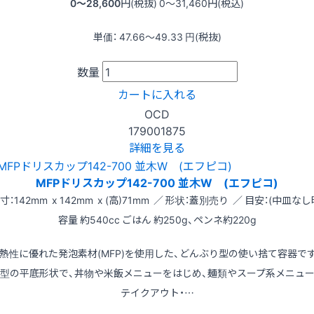
0〜28,600
円(税抜)
0〜31,460
円(税込)
単価：
47.66〜49.33
円(税抜)
数量
カートに入れる
OCD
179001875
詳細を見る
MFPドリスカップ142-700 並木W (エフピコ)
寸：142mm x 142mm x (高)71mm ／ 形状：蓋別売り ／ 目安：(中皿なし
容量 約540cc ごはん 約250g、ペンネ約220g
熱性に優れた発泡素材(MFP)を使用した、どんぶり型の使い捨て容器で
型の平底形状で、丼物や米飯メニューをはじめ、麺類やスープ系メニュ
テイクアウト・…