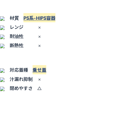
材質
PS系-HIPS容器
レンジ
×
耐油性
×
断熱性
×
対応蓋種
乗せ蓋
汁漏れ抑制
×
閉めやすさ
△