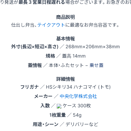
より発送が
最長３営業日程遅れる
場合がございます。お急ぎのお
商品説明
仕出し弁当、
テイクアウト
に最適なお弁当容器です。
基本情報
外寸(長辺×短辺×高さ)
／ 268mm×206mm×38mm
規格
／ 蓋高 14mm
蓋情報
／ 本体・ふたセット −
乗せ蓋
詳細情報
フリガナ
／ HSシキリ34 ハナコマイ (トモ)
メーカー
／
中央化学株式会社
入数
／
ケース 300枚
1枚重量
／ 54g
用途・シーン
／ デリバリーなど