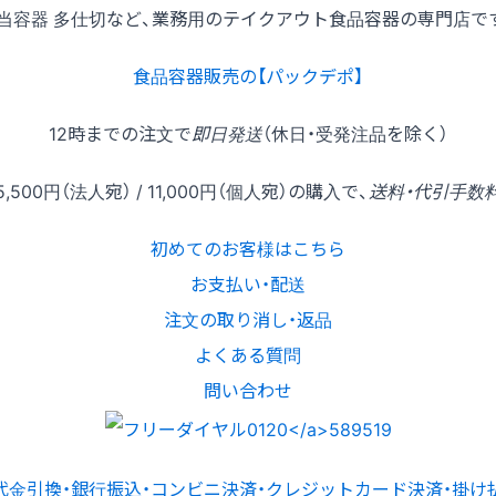
当容器 多仕切など、業務用のテイクアウト食品容器の専門店で
食品容器販売の【パックデポ】
12時
までの
注文
で
即日発送
（休日・受発注品を除く）
5,500円
（法人宛） /
11,000円
（個人宛）の
購入
で、
送料・代引手数
初めてのお客様はこちら
お支払い・配送
注文の取り消し・返品
よくある質問
問い合わせ