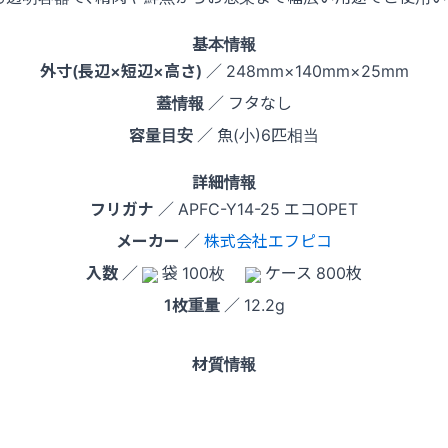
基本情報
外寸(長辺×短辺×高さ)
／ 248mm×140mm×25mm
蓋情報
／ フタなし
容量目安
／ 魚(小)6匹相当
詳細情報
フリガナ
／ APFC-Y14-25 エコOPET
メーカー
／
株式会社エフピコ
入数
／
袋 100枚
ケース 800枚
1枚重量
／ 12.2g
材質情報