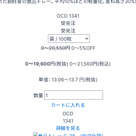
た超軽量の食品トレー。平均10%ほどの軽量化、重ね高さ30
OCD
1341
受発注
受発注
0〜20,550
円
0〜5
%OFF
0〜19,600
円(税抜)
0〜21,560
円(税込)
単価：
13.06〜13.7
円(税抜)
数量
カートに入れる
OCD
1341
詳細を見る