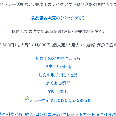
品トレー透明など、業務用のテイクアウト食品容器の専門店で
食品容器販売の【パックデポ】
12時
までの
注文
で
即日発送
（休日・受発注品を除く）
5,500円
（法人宛） /
11,000円
（個人宛）の
購入
で、
送料・代引手数
初めてのお客様はこちら
お支払い・配送
注文の取り消し・返品
よくある質問
問い合わせ