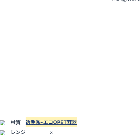
材質
透明系-エコOPET容器
レンジ
×