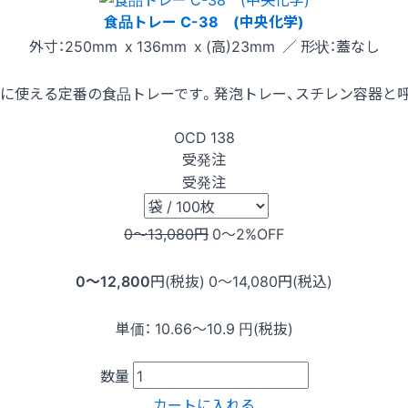
食品トレー C-38 (中央化学)
外寸：250mm x 136mm x (高)23mm ／ 形状：蓋なし
に使える定番の食品トレーです。発泡トレー、スチレン容器と
OCD
138
受発注
受発注
0〜13,080
円
0〜2
%OFF
0〜12,800
円(税抜)
0〜14,080
円(税込)
単価：
10.66〜10.9
円(税抜)
数量
カートに入れる