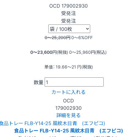
OCD
179002930
受発注
受発注
0〜25,200
円
0〜6
%OFF
0〜23,600
円(税抜)
0〜25,960
円(税込)
単価：
19.66〜21
円(税抜)
数量
カートに入れる
OCD
179002930
詳細を見る
食品トレー FLB-Y14-25 風紋木目青 (エフピコ)