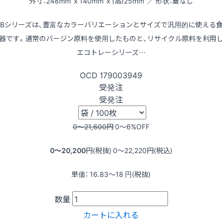
外寸：248mm x 140mm x (高)25mm ／ 形状：蓋なし
LBシリーズは、豊富なカラーバリエーションとサイズで汎用的に使える
器です。通常のバージン原料を使用したものと、リサイクル原料を利用
エコトレーシリーズ…
OCD
179003949
受発注
受発注
0〜21,600
円
0〜6
%OFF
0〜20,200
円(税抜)
0〜22,220
円(税込)
単価：
16.83〜18
円(税抜)
数量
カートに入れる