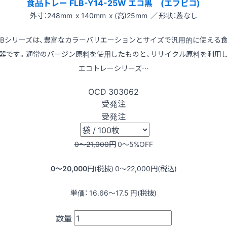
食品トレー FLB-Y14-25W エコ黒 (エフピコ)
外寸：248mm x 140mm x (高)25mm ／ 形状：蓋なし
LBシリーズは、豊富なカラーバリエーションとサイズで汎用的に使える
器です。通常のバージン原料を使用したものと、リサイクル原料を利用
エコトレーシリーズ…
OCD
303062
受発注
受発注
0〜21,000
円
0〜5
%OFF
0〜20,000
円(税抜)
0〜22,000
円(税込)
単価：
16.66〜17.5
円(税抜)
数量