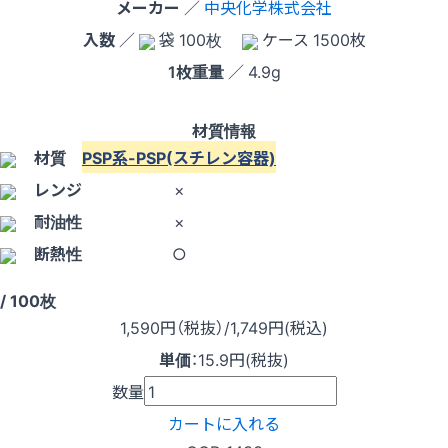
メーカー
／
中央化学株式会社
入数
／
袋 100枚
ケース 1500枚
1枚重量
／ 4.9g
材質情報
材質
PSP系-PSP(スチレン容器)
レンジ
×
耐油性
×
断熱性
○
/ 100枚
1,590
円（税抜）
/1,749円
(税込)
単価
：
15.9円(税抜)
数量
カートに入れる