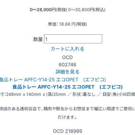
0〜28,000
円(税抜)
0〜30,800
円(税込)
単価：
18.66
円(税抜)
数量
カートに入れる
OCD
602746
詳細を見る
食品トレー APFC-Y14-25 エコOPET (エフピコ)
寸：248mm x 140mm x (高)25mm ／ 形状：蓋なし ／ 目安：魚(小)6匹
涼感のある透明容器で、精肉や鮮魚からお惣菜まで幅広い用途でご使用
だけます。
OCD
218999