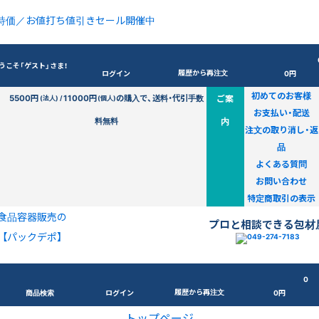
特価／お値打ち値引きセール開催中
うこそ「ゲスト」さま！
履歴から再注文
ログイン
0円
初めてのお客様
5500円
11000円
の購入で、送料・代引手数
ご案
(法人) /
(個人)
お支払い・配送
料無料
内
注文の取り消し・返
品
よくある質問
お問い合わせ
特定商取引の表示
食品容器販売の
プロと相談できる包材
【パックデポ】
0
履歴から再注文
商品検索
ログイン
0円
トップページ