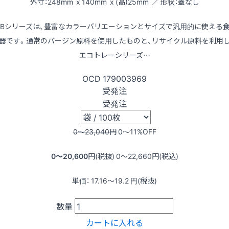
外寸：248mm x 140mm x (高)25mm ／ 形状：蓋なし
LBシリーズは、豊富なカラーバリエーションとサイズで汎用的に使える
器です。通常のバージン原料を使用したものと、リサイクル原料を利用
エコトレーシリーズ…
OCD
179003969
受発注
受発注
0〜23,040
円
0〜11
%OFF
0〜20,600
円(税抜)
0〜22,660
円(税込)
単価：
17.16〜19.2
円(税抜)
数量
カートに入れる