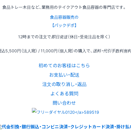
食品トレー木目など、業務用のテイクアウト食品容器の専門店です。
食品容器販売の
【パックデポ】
12時
までの
注文
で
即日発送
（休日・受発注品を除く）
税込
5,500円
（法人宛） /
11,000円
（個人宛）の
購入
で、
送料・代引手数料無
初めてのお客様はこちら
お支払い・配送
注文の取り消し・返品
よくある質問
問い合わせ