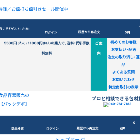
特価／お値打ち値引きセール開催中
うこそ「ゲスト」さま！
履歴から再注文
ログイン
0円
初めてのお客様
5500円
11000円
の購入で、送料・代引手数
ご案
(法人) /
(個人)
お支払い・配送
料無料
内
注文の取り消し・返
品
よくある質問
お問い合わせ
特定商取引の表示
食品容器販売の
プロと相談できる包材
【パックデポ】
0
履歴から再注文
商品検索
ログイン
0円
トップページ