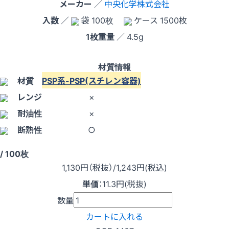
メーカー
／
中央化学株式会社
入数
／
袋 100枚
ケース 1500枚
1枚重量
／ 4.5g
材質情報
材質
PSP系-PSP(スチレン容器)
レンジ
×
耐油性
×
断熱性
○
/ 100枚
1,130
円（税抜）
/1,243円
(税込)
単価
：
11.3円(税抜)
数量
カートに入れる