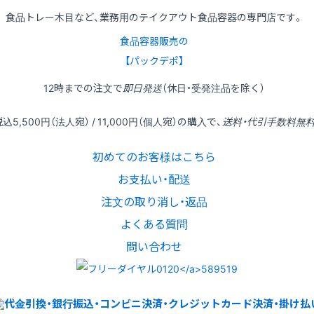
食品トレー木目など、業務用のテイクアウト食品容器の専門店です。
食品容器販売の
【パックデポ】
12時
までの
注文
で
即日発送
（休日・受発注品を除く）
税込
5,500円
（法人宛） /
11,000円
（個人宛）の
購入
で、
送料・代引手数料無
初めてのお客様はこちら
お支払い・配送
注文の取り消し・返品
よくある質問
問い合わせ