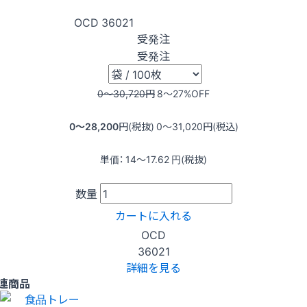
OCD
36021
受発注
受発注
0〜30,720
円
8〜27
%OFF
0〜28,200
円(税抜)
0〜31,020
円(税込)
単価：
14〜17.62
円(税抜)
数量
カートに入れる
OCD
36021
詳細を見る
連商品