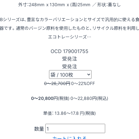
外寸：248mm x 130mm x (高)25mm ／ 形状：蓋なし
LBシリーズは、豊富なカラーバリエーションとサイズで汎用的に使える
器です。通常のバージン原料を使用したものと、リサイクル原料を利用
エコトレーシリーズ…
OCD
179001755
受発注
受発注
0〜26,700
円
0〜22
%OFF
0〜20,800
円(税抜)
0〜22,880
円(税込)
単価：
13.86〜17.8
円(税抜)
数量
カートに入れる