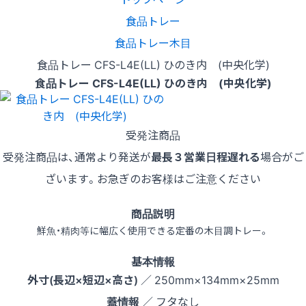
食品トレー
食品トレー木目
食品トレー CFS-L4E(LL) ひのき内 (中央化学)
食品トレー CFS-L4E(LL) ひのき内 (中央化学)
受発注商品
受発注商品は、通常より発送が
最長３営業日程遅れる
場合がご
ざいます。お急ぎのお客様はご注意ください
商品説明
鮮魚・精肉等に幅広く使用できる定番の木目調トレー。
基本情報
外寸(長辺×短辺×高さ)
／ 250mm×134mm×25mm
蓋情報
／ フタなし