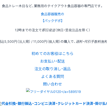
食品トレー木目など、業務用のテイクアウト食品容器の専門店です。
食品容器販売の
【パックデポ】
12時
までの
注文
で
即日発送
（休日・受発注品を除く）
税込
5,500円
（法人宛） /
11,000円
（個人宛）の
購入
で、
送料・代引手数料無
初めてのお客様はこちら
お支払い・配送
注文の取り消し・返品
よくある質問
問い合わせ