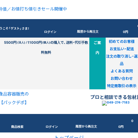
特価／お値打ち値引きセール開催中
うこそ「ゲスト」さま！
履歴から再注文
ログイン
0円
初めてのお客様
5500円
11000円
の購入で、送料・代引手数
ご案
(法人) /
(個人)
お支払い・配送
料無料
内
注文の取り消し・返
品
よくある質問
お問い合わせ
特定商取引の表示
食品容器販売の
プロと相談できる包材
【パックデポ】
0
履歴から再注文
商品検索
ログイン
0円
トップページ