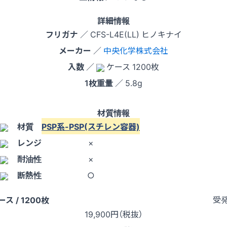
詳細情報
フリガナ
／ CFS-L4E(LL) ヒノキナイ
メーカー
／
中央化学株式会社
入数
／
ケース 1200枚
1枚重量
／ 5.8g
材質情報
材質
PSP系-PSP(スチレン容器)
レンジ
×
耐油性
×
断熱性
○
受
ース / 1200枚
19,900
円（税抜）