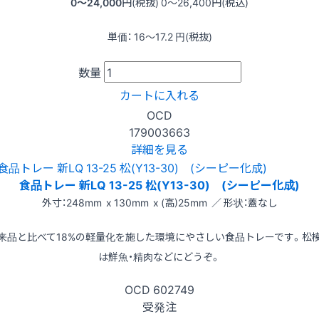
0〜24,000
円(税抜)
0〜26,400
円(税込)
単価：
16〜17.2
円(税抜)
数量
カートに入れる
OCD
179003663
詳細を見る
食品トレー 新LQ 13-25 松(Y13-30) (シーピー化成)
外寸：248mm x 130mm x (高)25mm ／ 形状：蓋なし
来品と比べて18%の軽量化を施した環境にやさしい食品トレーです。松
は鮮魚・精肉などにどうぞ。
OCD
602749
受発注