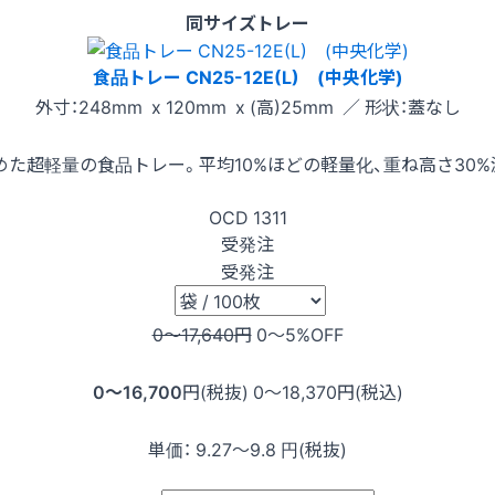
同サイズトレー
食品トレー CN25-12E(L) (中央化学)
外寸：248mm x 120mm x (高)25mm ／ 形状：蓋なし
た超軽量の食品トレー。平均10%ほどの軽量化、重ね高さ30
OCD
1311
受発注
受発注
0〜17,640
円
0〜5
%OFF
0〜16,700
円(税抜)
0〜18,370
円(税込)
単価：
9.27〜9.8
円(税抜)