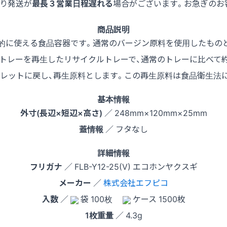
より発送が
最長３営業日程遅れる
場合がございます。お急ぎのお
商品説明
用的に使える食品容器です。通常のバージン原料を使用したもの
トレーを再生したリサイクルトレーで、通常のトレーに比べて約3
レットに戻し、再生原料とします。この再生原料は食品衛生法
基本情報
外寸(長辺×短辺×高さ)
／ 248mm×120mm×25mm
蓋情報
／ フタなし
詳細情報
フリガナ
／ FLB-Y12-25(V) エコホンヤクスギ
メーカー
／
株式会社エフピコ
入数
／
袋 100枚
ケース 1500枚
1枚重量
／ 4.3g