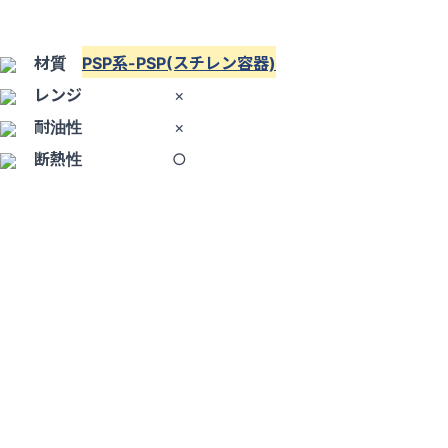
材質
PSP系-PSP(スチレン容器)
レンジ
×
耐油性
×
断熱性
○