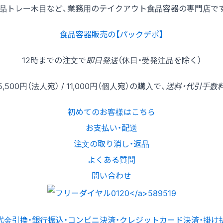
品トレー木目など、業務用のテイクアウト食品容器の専門店で
食品容器販売の【パックデポ】
12時
までの
注文
で
即日発送
（休日・受発注品を除く）
5,500円
（法人宛） /
11,000円
（個人宛）の
購入
で、
送料・代引手数
初めてのお客様はこちら
お支払い・配送
注文の取り消し・返品
よくある質問
問い合わせ