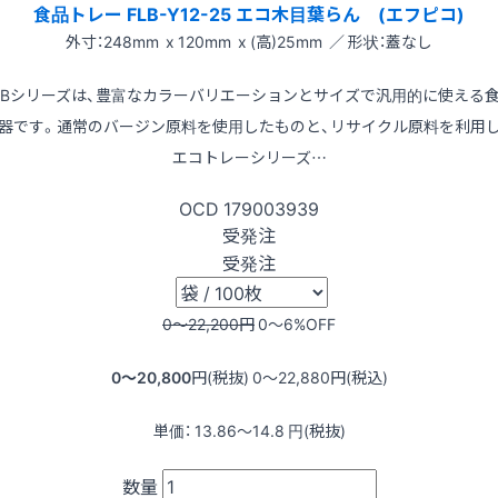
食品トレー FLB-Y12-25 エコ木目葉らん (エフピコ)
外寸：248mm x 120mm x (高)25mm ／ 形状：蓋なし
LBシリーズは、豊富なカラーバリエーションとサイズで汎用的に使える
器です。通常のバージン原料を使用したものと、リサイクル原料を利用
エコトレーシリーズ…
OCD
179003939
受発注
受発注
0〜22,200
円
0〜6
%OFF
0〜20,800
円(税抜)
0〜22,880
円(税込)
単価：
13.86〜14.8
円(税抜)
数量