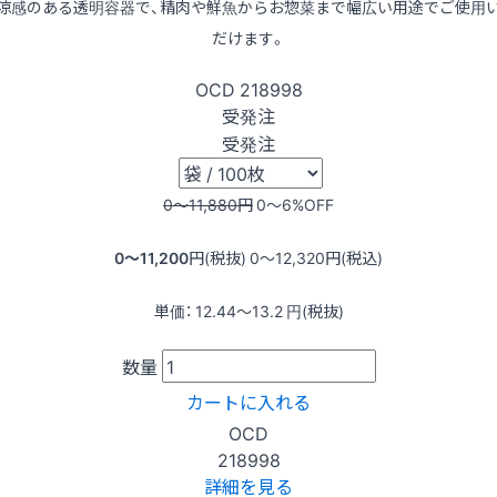
涼感のある透明容器で、精肉や鮮魚からお惣菜まで幅広い用途でご使用
だけます。
OCD
218998
受発注
受発注
0〜11,880
円
0〜6
%OFF
0〜11,200
円(税抜)
0〜12,320
円(税込)
単価：
12.44〜13.2
円(税抜)
数量
カートに入れる
OCD
218998
詳細を見る