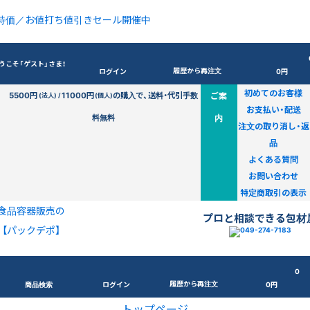
特価／お値打ち値引きセール開催中
うこそ「ゲスト」さま！
履歴から再注文
ログイン
0円
初めてのお客様
5500円
11000円
の購入で、送料・代引手数
ご案
(法人) /
(個人)
お支払い・配送
料無料
内
注文の取り消し・返
品
よくある質問
お問い合わせ
特定商取引の表示
食品容器販売の
プロと相談できる包材
【パックデポ】
0
履歴から再注文
商品検索
ログイン
0円
トップページ