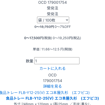
OCD
179001754
受発注
受発注
0〜18,750
円
0〜7
%OFF
0〜17,500
円(税抜)
0〜19,250
円(税込)
単価：
11.66〜12.5
円(税抜)
数量
カートに入れる
OCD
179001754
詳細を見る
食品トレー FLB-Y12-25(V) エコ本屋久杉 (エフピコ)
外寸：248mm x 120mm x (高)25mm ／ 形状：蓋なし