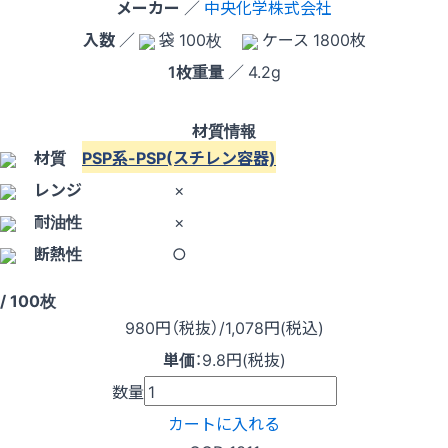
メーカー
／
中央化学株式会社
入数
／
袋 100枚
ケース 1800枚
1枚重量
／ 4.2g
材質情報
材質
PSP系-PSP(スチレン容器)
レンジ
×
耐油性
×
断熱性
○
/ 100枚
980
円（税抜）
/1,078円
(税込)
単価
：
9.8円(税抜)
数量
カートに入れる