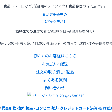
食品トレー白など、業務用のテイクアウト食品容器の専門店です。
食品容器販売の
【パックデポ】
12時
までの
注文
で
即日発送
（休日・受発注品を除く）
税込
5,500円
（法人宛） /
11,000円
（個人宛）の
購入
で、
送料・代引手数料無
初めてのお客様はこちら
お支払い・配送
注文の取り消し・返品
よくある質問
問い合わせ