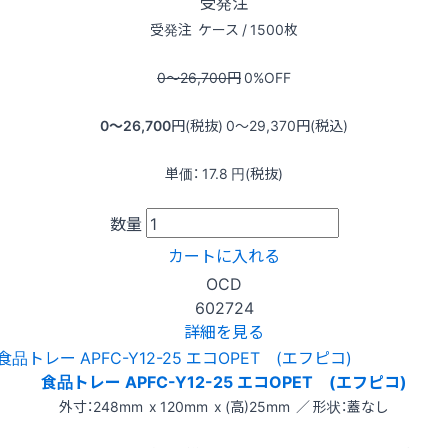
受発注
受発注
ケース / 1500枚
0〜26,700
円
0
%OFF
0〜26,700
円(税抜)
0〜29,370
円(税込)
単価：
17.8
円(税抜)
数量
カートに入れる
OCD
602724
詳細を見る
食品トレー APFC-Y12-25 エコOPET (エフピコ)
外寸：248mm x 120mm x (高)25mm ／ 形状：蓋なし