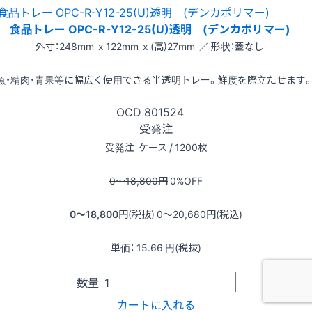
食品トレー OPC-R-Y12-25(U)透明 (デンカポリマー)
外寸：248mm x 122mm x (高)27mm ／ 形状：蓋なし
魚・精肉・青果等に幅広く使用できる半透明トレー。鮮度を際立たせます
OCD
801524
受発注
受発注
ケース / 1200枚
0〜18,800
円
0
%OFF
0〜18,800
円(税抜)
0〜20,680
円(税込)
単価：
15.66
円(税抜)
数量
カートに入れる