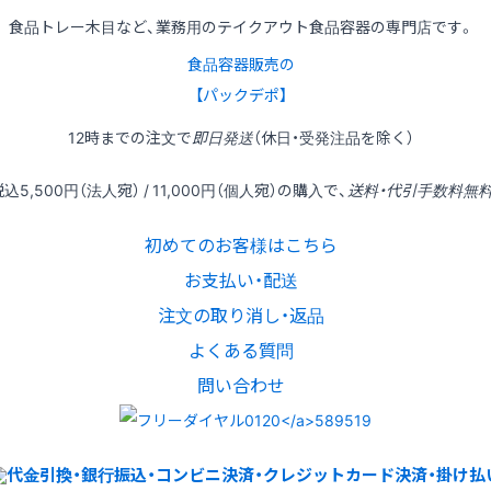
食品トレー木目など、業務用のテイクアウト食品容器の専門店です。
食品容器販売の
【パックデポ】
12時
までの
注文
で
即日発送
（休日・受発注品を除く）
税込
5,500円
（法人宛） /
11,000円
（個人宛）の
購入
で、
送料・代引手数料無
初めてのお客様はこちら
お支払い・配送
注文の取り消し・返品
よくある質問
問い合わせ