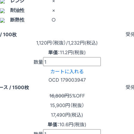
レンジ
×
耐油性
×
断熱性
○
受
/ 100枚
1,120
円（税抜）
/1,232円
(税込)
単価
：
11.2円(税抜)
数量
カートに入れる
OCD 179003947
受
ース / 1500枚
16,800円
5%OFF
15,900
円（税抜）
17,490円(税込)
単価
：
10.6円(税抜)
数量