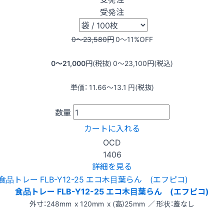
受発注
0〜23,580
円
0〜11
%OFF
0〜21,000
円(税抜)
0〜23,100
円(税込)
単価：
11.66〜13.1
円(税抜)
数量
カートに入れる
OCD
1406
詳細を見る
食品トレー FLB-Y12-25 エコ木目葉らん (エフピコ)
外寸：248mm x 120mm x (高)25mm ／ 形状：蓋なし