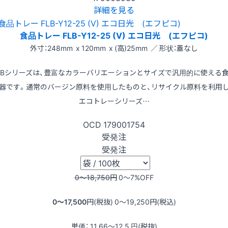
詳細を見る
食品トレー FLB-Y12-25 (V) エコ日光 (エフピコ)
外寸：248mm x 120mm x (高)25mm ／ 形状：蓋なし
LBシリーズは、豊富なカラーバリエーションとサイズで汎用的に使える
器です。通常のバージン原料を使用したものと、リサイクル原料を利用
エコトレーシリーズ…
OCD
179001754
受発注
受発注
0〜18,750
円
0〜7
%OFF
0〜17,500
円(税抜)
0〜19,250
円(税込)
単価：
11.66〜12.5
円(税抜)