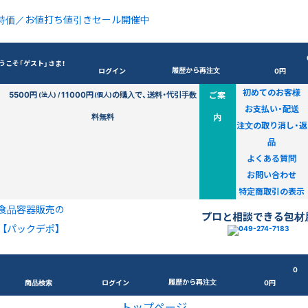
特価／お値打ち値引きセール開催中
うこそ「ゲスト」さま！
履歴から再注文
ログイン
0円
初めてのお客様
5500円
11000円
の購入で、送料・代引手数
ご案
(法人) /
(個人)
お支払い・配送
料無料
内
注文の取り消し・返
品
よくある質問
お問い合わせ
特定商取引の表示
食品容器販売の
プロと相談できる包材
【パックデポ】
0
履歴から再注文
商品検索
ログイン
0円
トップページ