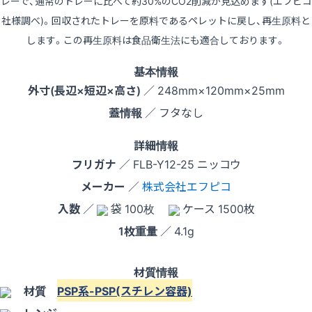
レーで、通常のトレーに比べて約30%のCO2削減が見込めます(エフピコ
社様調べ)。回収されたトレーを原料であるペレットに戻し、再生原料と
します。この再生原料は食品衛生法にも適合しております。
基本情報
外寸(長辺×短辺×高さ)
／ 248mm×120mm×25mm
蓋情報
／ フタなし
詳細情報
フリガナ
／ FLB-Y12-25 ニッコウ
メーカー
／
株式会社エフピコ
入数
／
袋 100枚
ケース 1500枚
1枚重量
／ 4.1g
材質情報
材質
PSP系-PSP(スチレン容器)