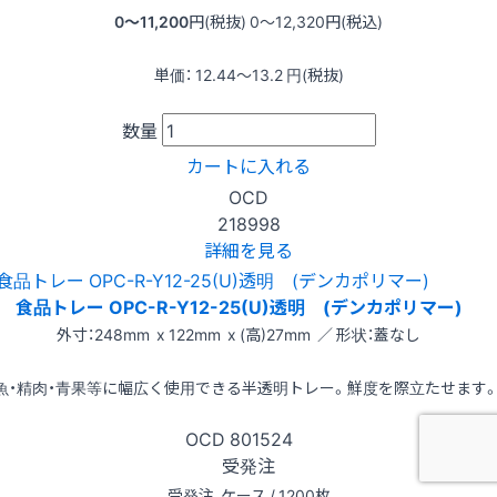
0〜11,200
円(税抜)
0〜12,320
円(税込)
単価：
12.44〜13.2
円(税抜)
数量
カートに入れる
OCD
218998
詳細を見る
食品トレー OPC-R-Y12-25(U)透明 (デンカポリマー)
外寸：248mm x 122mm x (高)27mm ／ 形状：蓋なし
魚・精肉・青果等に幅広く使用できる半透明トレー。鮮度を際立たせます
OCD
801524
受発注
受発注
ケース / 1200枚