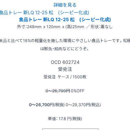
詳細を見る
食品トレー 新LQ 12-25 松 (シーピー化成)
外寸：248mm x 120mm x (高)25mm ／ 形状：蓋なし
来品と比べて18%の軽量化を施した環境にやさしい食品トレーです。松
は鮮魚・精肉などにどうぞ。
OCD
602724
受発注
受発注
ケース / 1500枚
0〜26,700
円
0
%OFF
0〜26,700
円(税抜)
0〜29,370
円(税込)
単価：
17.8
円(税抜)