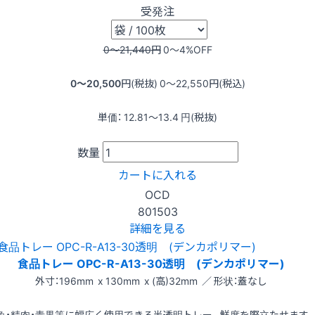
受発注
0〜21,440
円
0〜4
%OFF
0〜20,500
円(税抜)
0〜22,550
円(税込)
単価：
12.81〜13.4
円(税抜)
数量
カートに入れる
OCD
801503
詳細を見る
食品トレー OPC-R-A13-30透明 (デンカポリマー)
外寸：196mm x 130mm x (高)32mm ／ 形状：蓋なし
魚・精肉・青果等に幅広く使用できる半透明トレー。鮮度を際立たせます