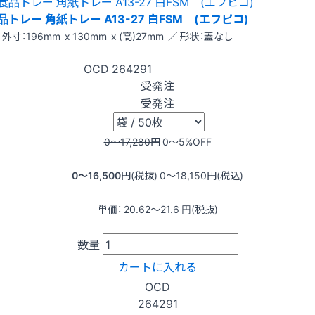
品トレー 角紙トレー A13-27 白FSM (エフピコ)
外寸：196mm x 130mm x (高)27mm ／ 形状：蓋なし
OCD
264291
受発注
受発注
0〜17,280
円
0〜5
%OFF
0〜16,500
円(税抜)
0〜18,150
円(税込)
単価：
20.62〜21.6
円(税抜)
数量
カートに入れる
OCD
264291