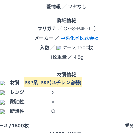
蓋情報
／ フタなし
詳細情報
フリガナ
／ C・FS-B4F (LL)
メーカー
／
中央化学株式会社
入数
／
ケース 1500枚
1枚重量
／ 4.5g
材質情報
材質
PSP系-PSP(スチレン容器)
レンジ
×
耐油性
×
断熱性
○
受
ース / 1500枚