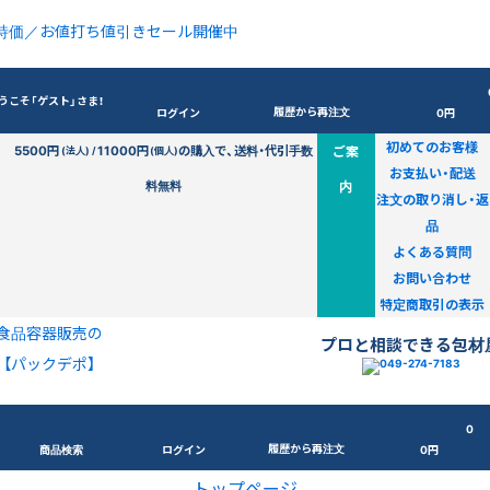
特価／お値打ち値引きセール開催中
うこそ「ゲスト」さま！
履歴から再注文
ログイン
0円
初めてのお客様
5500円
11000円
の購入で、送料・代引手数
ご案
(法人) /
(個人)
お支払い・配送
料無料
内
注文の取り消し・返
品
よくある質問
お問い合わせ
特定商取引の表示
食品容器販売の
プロと相談できる包材
【パックデポ】
0
履歴から再注文
商品検索
ログイン
0円
トップページ