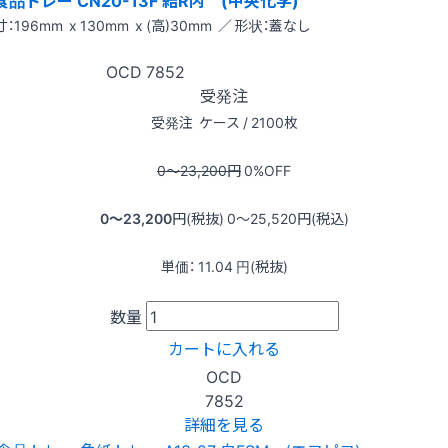
食品トレー CN20-13F 結R内 (中央化学)
：196mm x 130mm x (高)30mm ／ 形状：蓋なし
OCD
7852
受発注
受発注
ケース / 2100枚
0〜23,200
円
0
%OFF
0〜23,200
円(税抜)
0〜25,520
円(税込)
単価：
11.04
円(税抜)
数量
カートに入れる
OCD
7852
詳細を見る