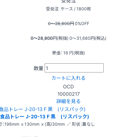
受発注
受発注
ケース / 1800枚
0〜28,800
円
0
%OFF
0〜28,800
円(税抜)
0〜31,680
円(税込)
単価：
16
円(税抜)
数量
カートに入れる
OCD
10000217
詳細を見る
食品トレー J-20-13 F 黒 (リスパック)
：196mm x 130mm x (高)30mm ／ 形状：蓋なし