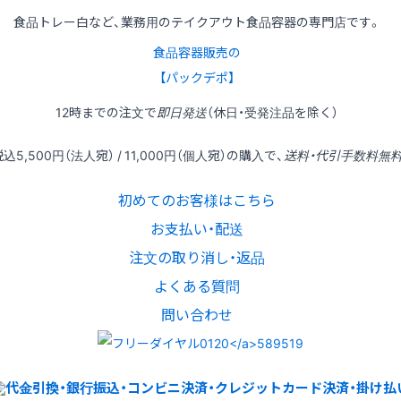
食品トレー白など、業務用のテイクアウト食品容器の専門店です。
食品容器販売の
【パックデポ】
12時
までの
注文
で
即日発送
（休日・受発注品を除く）
税込
5,500円
（法人宛） /
11,000円
（個人宛）の
購入
で、
送料・代引手数料無
初めてのお客様はこちら
お支払い・配送
注文の取り消し・返品
よくある質問
問い合わせ