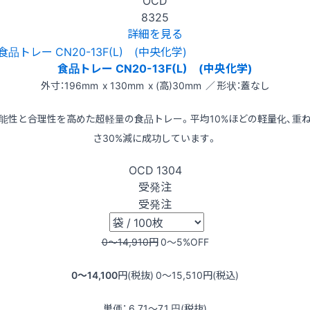
OCD
8325
詳細を見る
食品トレー CN20-13F(L) (中央化学)
外寸：196mm x 130mm x (高)30mm ／ 形状：蓋なし
能性と合理性を高めた超軽量の食品トレー。平均10%ほどの軽量化、重
さ30%減に成功しています。
OCD
1304
受発注
受発注
0〜14,910
円
0〜5
%OFF
0〜14,100
円(税抜)
0〜15,510
円(税込)
単価：
6.71〜7.1
円(税抜)