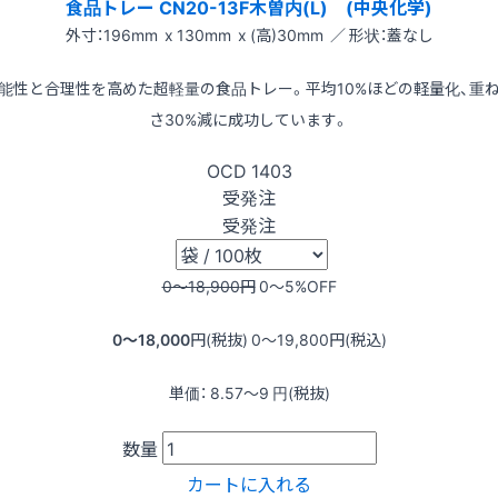
食品トレー CN20-13F木曽内(L) (中央化学)
外寸：196mm x 130mm x (高)30mm ／ 形状：蓋なし
能性と合理性を高めた超軽量の食品トレー。平均10%ほどの軽量化、重
さ30%減に成功しています。
OCD
1403
受発注
受発注
0〜18,900
円
0〜5
%OFF
0〜18,000
円(税抜)
0〜19,800
円(税込)
単価：
8.57〜9
円(税抜)
数量
カートに入れる