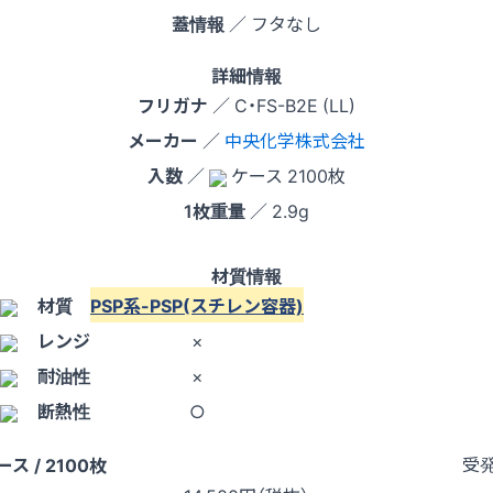
蓋情報
／ フタなし
詳細情報
フリガナ
／ C・FS-B2E (LL)
メーカー
／
中央化学株式会社
入数
／
ケース 2100枚
1枚重量
／ 2.9g
材質情報
材質
PSP系-PSP(スチレン容器)
レンジ
×
耐油性
×
断熱性
○
受
ース / 2100枚