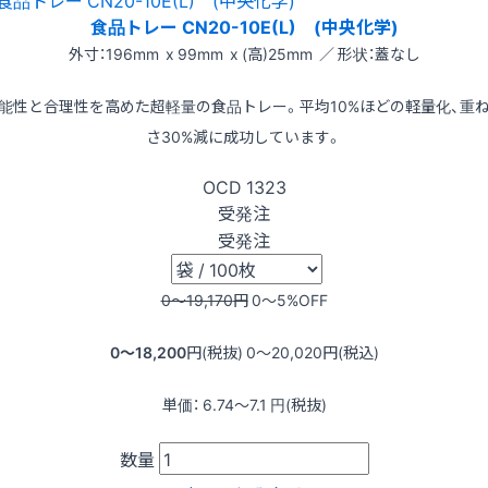
食品トレー CN20-10E(L) (中央化学)
外寸：196mm x 99mm x (高)25mm ／ 形状：蓋なし
能性と合理性を高めた超軽量の食品トレー。平均10%ほどの軽量化、重
さ30%減に成功しています。
OCD
1323
受発注
受発注
0〜19,170
円
0〜5
%OFF
0〜18,200
円(税抜)
0〜20,020
円(税込)
単価：
6.74〜7.1
円(税抜)
数量