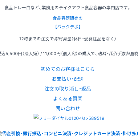
食品トレー白など、業務用のテイクアウト食品容器の専門店です。
食品容器販売の
【パックデポ】
12時
までの
注文
で
即日発送
（休日・受発注品を除く）
税込
5,500円
（法人宛） /
11,000円
（個人宛）の
購入
で、
送料・代引手数料無
初めてのお客様はこちら
お支払い・配送
注文の取り消し・返品
よくある質問
問い合わせ