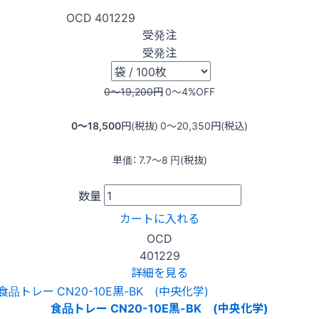
OCD
401229
受発注
受発注
0〜19,200
円
0〜4
%OFF
0〜18,500
円(税抜)
0〜20,350
円(税込)
単価：
7.7〜8
円(税抜)
数量
カートに入れる
OCD
401229
詳細を見る
食品トレー CN20-10E黒-BK (中央化学)