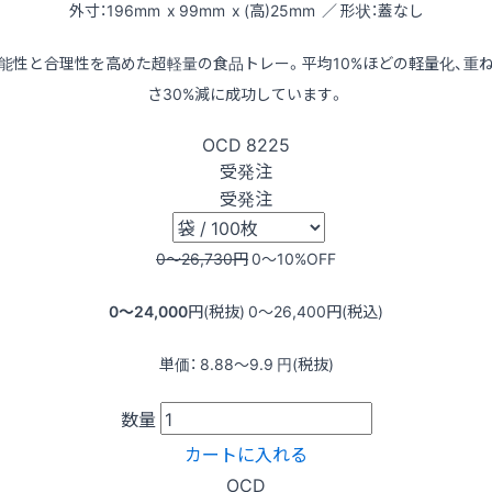
外寸：196mm x 99mm x (高)25mm ／ 形状：蓋なし
能性と合理性を高めた超軽量の食品トレー。平均10%ほどの軽量化、重
さ30%減に成功しています。
OCD
8225
受発注
受発注
0〜26,730
円
0〜10
%OFF
0〜24,000
円(税抜)
0〜26,400
円(税込)
単価：
8.88〜9.9
円(税抜)
数量
カートに入れる
OCD