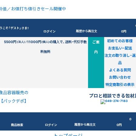
特価／お値打ち値引きセール開催中
うこそ「ゲスト」さま！
履歴から再注文
ログイン
0円
初めてのお客様
5500円
11000円
の購入で、送料・代引手数
ご案
(法人) /
(個人)
お支払い・配送
料無料
内
注文の取り消し・返
品
よくある質問
お問い合わせ
特定商取引の表示
食品容器販売の
プロと相談できる包材
【パックデポ】
0
履歴から再注文
商品検索
ログイン
0円
トップページ