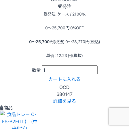
受発注
受発注
ケース / 2100枚
0〜25,700
円
0
%OFF
0〜25,700
円(税抜)
0〜28,270
円(税込)
単価：
12.23
円(税抜)
数量
カートに入れる
OCD
680147
詳細を見る
連商品