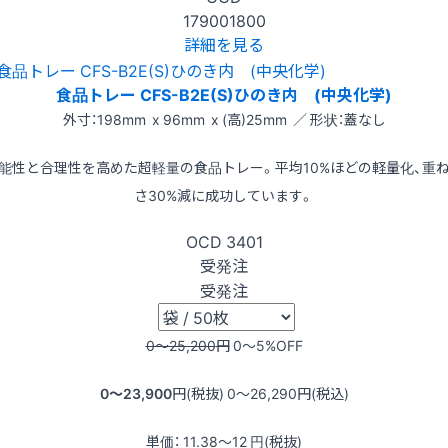
179001800
詳細を見る
食品トレー CFS-B2E(S)ひのき内 (中央化学)
外寸：198mm x 96mm x (高)25mm ／ 形状：蓋なし
能性と合理性を高めた超軽量の食品トレー。平均10%ほどの軽量化、重
さ30%減に成功しています。
OCD
3401
受発注
受発注
0〜25,200
円
0〜5
%OFF
0〜23,900
円(税抜)
0〜26,290
円(税込)
単価：
11.38〜12
円(税抜)