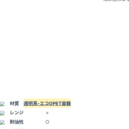
材質
透明系-エコOPET容器
レンジ
×
耐油性
○