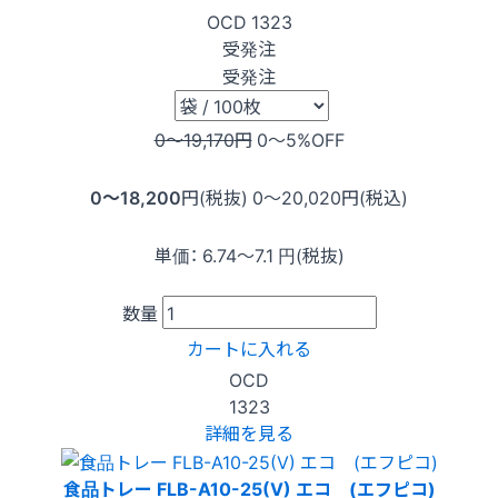
OCD
1323
受発注
受発注
0〜19,170
円
0〜5
%OFF
0〜18,200
円(税抜)
0〜20,020
円(税込)
単価：
6.74〜7.1
円(税抜)
数量
カートに入れる
OCD
1323
詳細を見る
食品トレー FLB-A10-25(V) エコ (エフピコ)