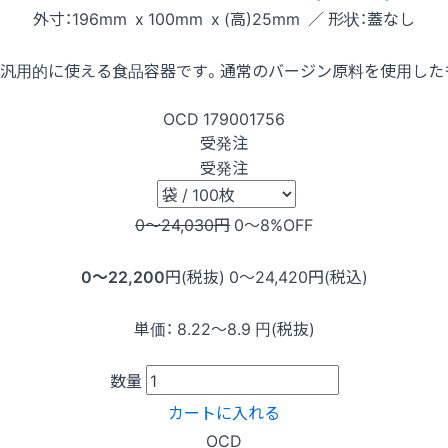
外寸：196mm x 100mm x (高)25mm ／ 形状：蓋なし
で汎用的に使える食品容器です。通常のバージン原料を使用し
OCD
179001756
受発注
受発注
0〜24,030
円
0〜8
%OFF
0〜22,200
円(税抜)
0〜24,420
円(税込)
単価：
8.22〜8.9
円(税抜)
数量
カートに入れる
OCD