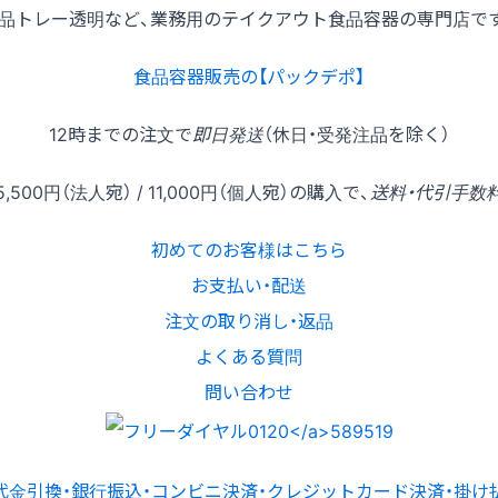
品トレー透明など、業務用のテイクアウト食品容器の専門店で
食品容器販売の【パックデポ】
12時
までの
注文
で
即日発送
（休日・受発注品を除く）
5,500円
（法人宛） /
11,000円
（個人宛）の
購入
で、
送料・代引手数
初めてのお客様はこちら
お支払い・配送
注文の取り消し・返品
よくある質問
問い合わせ