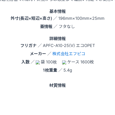
基本情報
外寸(長辺×短辺×高さ)
／ 196mm×100mm×25mm
蓋情報
／ フタなし
詳細情報
フリガナ
／ APFC-A10-25(V) エコOPET
メーカー
／
株式会社エフピコ
入数
／
袋 100枚
ケース 1600枚
1枚重量
／ 5.4g
材質情報