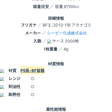
容量目安
／ 容量 約100cc
詳細情報
フリガナ
／ BFエコD13-11B アカナゴミ
メーカー
／
シーピー化成株式会社
入数
／
ケース 2000枚
1枚重量
／ 4g
材質情報
材質
PS系-BF容器
レンジ
○
耐油性
○
断熱性
○
蓋性能情報