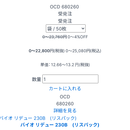
OCD
680260
受発注
受発注
0〜23,760
円
0〜4
%OFF
0〜22,800
円(税抜)
0〜25,080
円(税込)
単価：
12.66〜13.2
円(税抜)
数量
カートに入れる
OCD
680260
詳細を見る
バイオ リデュー 230B (リスパック)