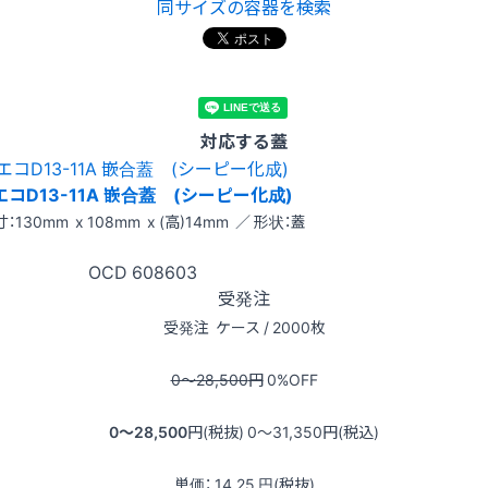
同サイズの容器を検索
対応する蓋
エコD13-11A 嵌合蓋 (シーピー化成)
：130mm x 108mm x (高)14mm ／ 形状：蓋
OCD
608603
受発注
受発注
ケース / 2000枚
0〜28,500
円
0
%OFF
0〜28,500
円(税抜)
0〜31,350
円(税込)
単価：
14.25
円(税抜)