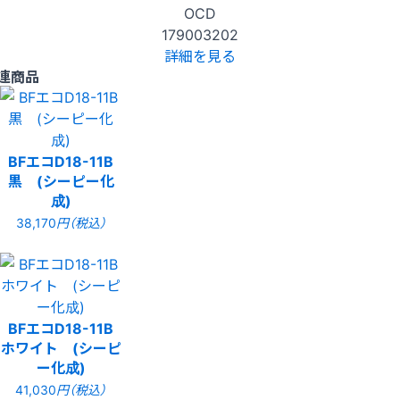
OCD
179003202
詳細を見る
連商品
BFエコD18-11B
黒 (シーピー化
成)
38,170
円（税込）
BFエコD18-11B
ホワイト (シーピ
ー化成)
41,030
円（税込）