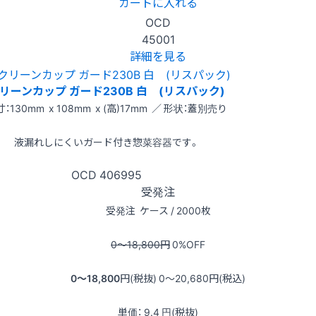
カートに入れる
OCD
45001
詳細を見る
リーンカップ ガード230B 白 (リスパック)
：130mm x 108mm x (高)17mm ／ 形状：蓋別売り
液漏れしにくいガード付き惣菜容器です。
OCD
406995
受発注
受発注
ケース / 2000枚
0〜18,800
円
0
%OFF
0〜18,800
円(税抜)
0〜20,680
円(税込)
単価：
9.4
円(税抜)