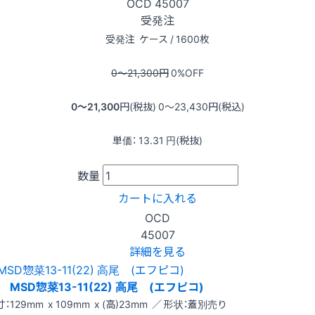
OCD
45007
受発注
受発注
ケース / 1600枚
0〜21,300
円
0
%OFF
0〜21,300
円(税抜)
0〜23,430
円(税込)
単価：
13.31
円(税抜)
数量
カートに入れる
OCD
45007
詳細を見る
MSD惣菜13-11(22) 高尾 (エフピコ)
：129mm x 109mm x (高)23mm ／ 形状：蓋別売り