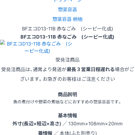
惣菜容器
惣菜容器 柄物
BFエコD13-11B 赤なごみ (シーピー化成)
BFエコD13-11B 赤なごみ (シーピー化成)
受発注商品
受発注商品は、通常より発送が
最長３営業日程遅れる
場合がご
ざいます。お急ぎのお客様はご注意ください
商品説明
魚の煮付けや野菜の煮物などにおすすめの惣菜容器です。
基本情報
外寸(長辺×短辺×高さ)
／ 130mm×108mm×20mm
蓋情報
／ 本体(ふた別売り)