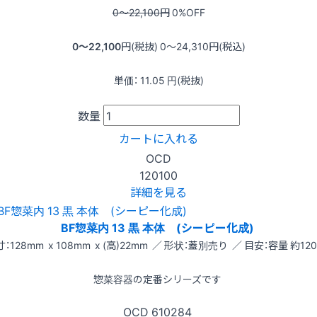
0〜22,100
円
0
%OFF
0〜22,100
円(税抜)
0〜24,310
円(税込)
単価：
11.05
円(税抜)
数量
カートに入れる
OCD
120100
詳細を見る
BF惣菜内 13 黒 本体 (シーピー化成)
：128mm x 108mm x (高)22mm ／ 形状：蓋別売り ／ 目安：容量 約120
惣菜容器の定番シリーズです
OCD
610284