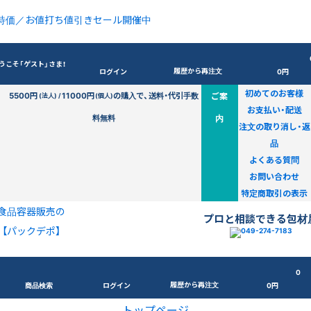
特価／お値打ち値引きセール開催中
うこそ「ゲスト」さま！
履歴から再注文
ログイン
0円
初めてのお客様
5500円
11000円
の購入で、送料・代引手数
ご案
(法人) /
(個人)
お支払い・配送
料無料
内
注文の取り消し・返
品
よくある質問
お問い合わせ
特定商取引の表示
食品容器販売の
プロと相談できる包材
【パックデポ】
0
履歴から再注文
商品検索
ログイン
0円
トップページ