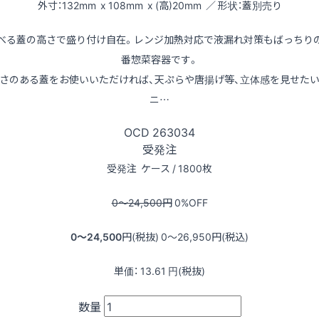
外寸：132mm x 108mm x (高)20mm ／ 形状：蓋別売り
べる蓋の高さで盛り付け自在。レンジ加熱対応で液漏れ対策もばっちり
番惣菜容器です。
さのある蓋をお使いいただければ、天ぷらや唐揚げ等、立体感を見せた
ニ…
OCD
263034
受発注
受発注
ケース / 1800枚
0〜24,500
円
0
%OFF
0〜24,500
円(税抜)
0〜26,950
円(税込)
単価：
13.61
円(税抜)
数量