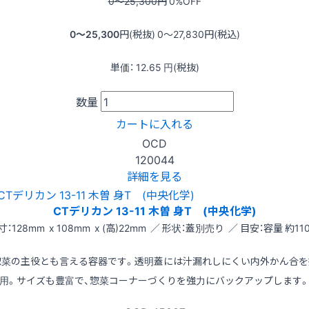
0〜25,300
円
0
%OFF
0〜25,300
円(税抜)
0〜27,830
円(税込)
単価：
12.65
円(税抜)
数量
カートに入れる
OCD
120044
詳細を見る
CTデリカン 13-11 木曽 身T (中央化学)
寸：128mm x 108mm x (高)22mm ／ 形状：蓋別売り ／ 目安：容量 約110
惣菜の主役とも言える容器です。透明蓋には汁漏れしにくい内外かん合を
用。サイズも豊富で、惣菜コーナーづくりを強力にバックアップします