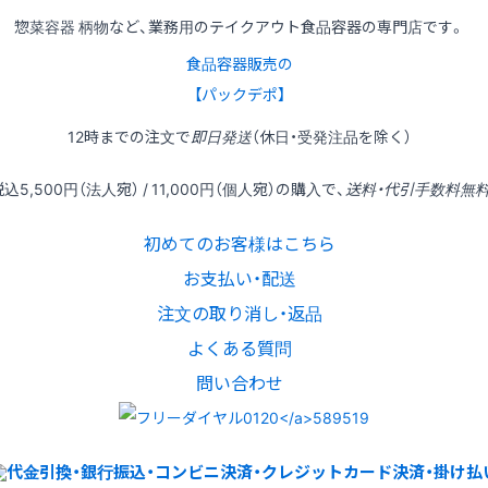
惣菜容器 柄物など、業務用のテイクアウト食品容器の専門店です。
食品容器販売の
【パックデポ】
12時
までの
注文
で
即日発送
（休日・受発注品を除く）
税込
5,500円
（法人宛） /
11,000円
（個人宛）の
購入
で、
送料・代引手数料無
初めてのお客様はこちら
お支払い・配送
注文の取り消し・返品
よくある質問
問い合わせ