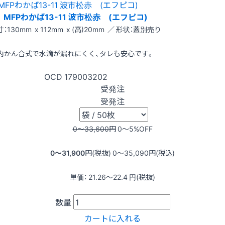
MFPわかば13-11 波市松赤 (エフピコ)
：130mm x 112mm x (高)20mm ／ 形状：蓋別売り
内かん合式で水滴が漏れにくく、タレも安心です。
OCD
179003202
受発注
受発注
0〜33,600
円
0〜5
%OFF
0〜31,900
円(税抜)
0〜35,090
円(税込)
単価：
21.26〜22.4
円(税抜)
数量
カートに入れる