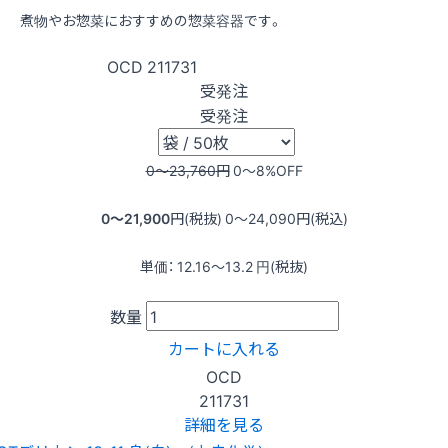
煮物やお惣菜におすすめの惣菜容器です。
OCD
211731
受発注
受発注
0〜23,760
円
0〜8
%OFF
0〜21,900
円(税抜)
0〜24,090
円(税込)
単価：
12.16〜13.2
円(税抜)
数量
カートに入れる
OCD
211731
詳細を見る