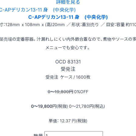
詳細を見る
C-APデリカン13-11 身 (中央化学)
寸：128mm x 108mm x (高)20mm ／ 形状：蓋別売り ／ 目安：容量 約110
菜売場の定番容器。汁漏れしにくい内外嵌合蓋なので、煮物やソースの
メニューでも安心です。
OCD
83131
受発注
受発注
ケース / 1600枚
0〜19,800
円
0
%OFF
0〜19,800
円(税抜)
0〜21,780
円(税込)
単価：
12.37
円(税抜)
数量