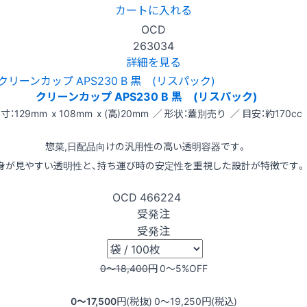
カートに入れる
OCD
263034
詳細を見る
クリーンカップ APS230 B 黒 (リスパック)
寸：129mm x 108mm x (高)20mm ／ 形状：蓋別売り ／ 目安：約170cc
惣菜,日配品向けの汎用性の高い透明容器です。
身が見やすい透明性と、持ち運び時の安定性を重視した設計が特徴です。
OCD
466224
受発注
受発注
0〜18,400
円
0〜5
%OFF
0〜17,500
円(税抜)
0〜19,250
円(税込)