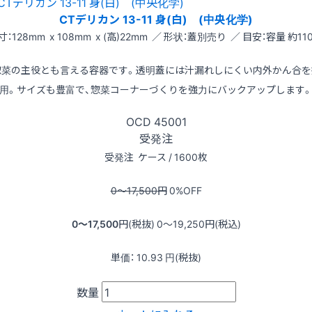
CTデリカン 13-11 身(白) (中央化学)
寸：128mm x 108mm x (高)22mm ／ 形状：蓋別売り ／ 目安：容量 約110
惣菜の主役とも言える容器です。透明蓋には汁漏れしにくい内外かん合を
用。サイズも豊富で、惣菜コーナーづくりを強力にバックアップします
OCD
45001
受発注
受発注
ケース / 1600枚
0〜17,500
円
0
%OFF
0〜17,500
円(税抜)
0〜19,250
円(税込)
単価：
10.93
円(税抜)
数量