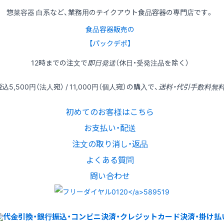
惣菜容器 白系など、業務用のテイクアウト食品容器の専門店です。
食品容器販売の
【パックデポ】
12時
までの
注文
で
即日発送
（休日・受発注品を除く）
税込
5,500円
（法人宛） /
11,000円
（個人宛）の
購入
で、
送料・代引手数料無
初めてのお客様はこちら
お支払い・配送
注文の取り消し・返品
よくある質問
問い合わせ