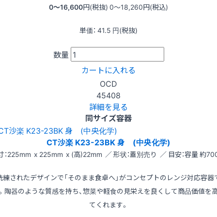
0〜16,600
円(税抜)
0〜18,260
円(税込)
単価：
41.5
円(税抜)
数量
カートに入れる
OCD
45408
詳細を見る
同サイズ容器
CT沙楽 K23-23BK 身 (中央化学)
寸：225mm x 225mm x (高)22mm ／ 形状：蓋別売り ／ 目安：容量 約700
洗練されたデザインで「そのまま食卓へ」がコンセプトのレンジ対応容器
。陶器のような質感を持ち、惣菜や軽食の見栄えを良くして商品価値を
てくれます。