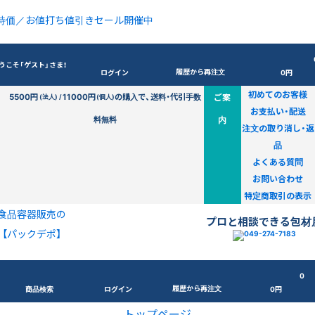
特価／お値打ち値引きセール開催中
うこそ「ゲスト」さま！
履歴から再注文
ログイン
0円
初めてのお客様
5500円
11000円
の購入で、送料・代引手数
ご案
(法人) /
(個人)
お支払い・配送
料無料
内
注文の取り消し・返
品
よくある質問
お問い合わせ
特定商取引の表示
食品容器販売の
プロと相談できる包材
【パックデポ】
0
履歴から再注文
商品検索
ログイン
0円
トップページ