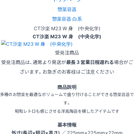
惣菜容器
惣菜容器 白系
CT沙楽 M23 W 身 (中央化学)
CT沙楽 M23 W 身 (中央化学)
受発注商品
受発注商品は、通常より発送が
最長３営業日程遅れる
場合がご
ざいます。お急ぎのお客様はご注意ください
商品説明
多種のお惣菜を最適なボリュームで盛り付けることができる惣菜容器で
す。
昭和レトロも感じさせる洋風陶器を模したアイテムです
基本情報
外寸(長辺×短辺×高さ)
／ 225mm×225mm×22mm