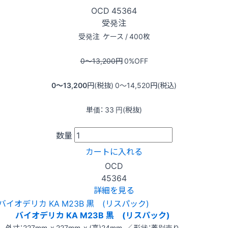
OCD
45364
受発注
受発注
ケース / 400枚
0〜13,200
円
0
%OFF
0〜13,200
円(税抜)
0〜14,520
円(税込)
単価：
33
円(税抜)
数量
カートに入れる
OCD
45364
詳細を見る
バイオデリカ KA M23B 黒 (リスパック)
外寸：227mm x 227mm x (高)24mm ／ 形状：蓋別売り