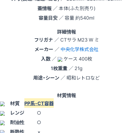
蓋情報
／ 本体(ふた別売り)
容量目安
／ 容量 約540ml
詳細情報
フリガナ
／ CTサラ M23 W ミ
メーカー
／
中央化学株式会社
入数
／
ケース 400枚
1枚重量
／ 21g
用途・シーン
／ 昭和レトロなど
材質情報
材質
PP系-CT容器
レンジ
○
耐油性
○
断熱性
×