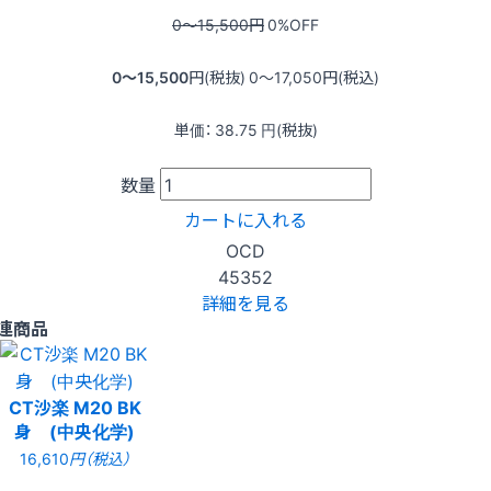
0〜15,500
円
0
%OFF
0〜15,500
円(税抜)
0〜17,050
円(税込)
単価：
38.75
円(税抜)
数量
カートに入れる
OCD
45352
詳細を見る
連商品
CT沙楽 M20 BK
身 (中央化学)
16,610
円（税込）