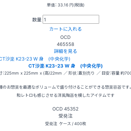
単価：
33.16
円(税抜)
数量
カートに入れる
OCD
465558
詳細を見る
CT沙楽 K23-23 W 身 (中央化学)
寸：225mm x 225mm x (高)22mm ／ 形状：蓋別売り ／ 目安：容量 約700
種のお惣菜を最適なボリュームで盛り付けることができる惣菜容器です
和レトロも感じさせる洋風陶器を模したアイテムです
OCD
45352
受発注
受発注
ケース / 400枚