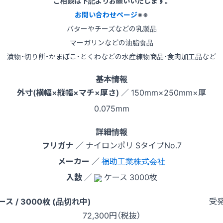
ご相談は下記よりお願いいたします。
お問い合わせページ
※※
バターやチーズなどの乳製品
マーガリンなどの油脂食品
漬物・切り餅・かまぼこ・とくわなどの水産練物商品・食肉加工品など
基本情報
外寸(横幅×縦幅×マチ×厚さ)
／ 150mm×250mm×厚
0.075mm
詳細情報
フリガナ
／ ナイロンポリ SタイプNo.7
メーカー
／
福助工業株式会社
入数
／
ケース 3000枚
受
ース / 3000枚 (品切れ中)
72,300
円（税抜）