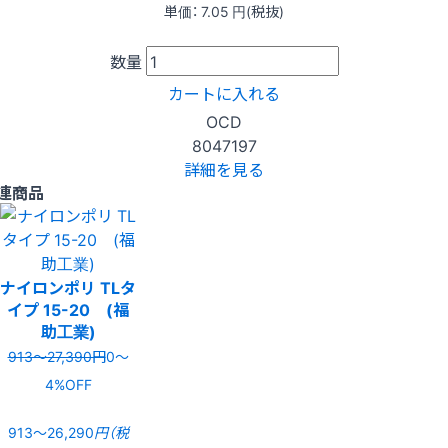
単価：
7.05
円(税抜)
数量
カートに入れる
OCD
8047197
詳細を見る
連商品
ナイロンポリ TLタ
イプ 15-20 (福
助工業)
913〜27,390円
0〜
4%OFF
913〜26,290
円（税