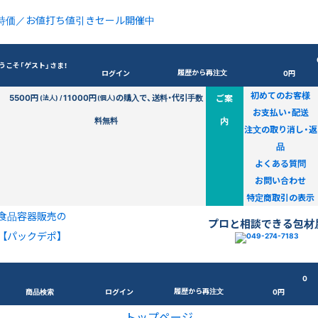
特価／お値打ち値引きセール開催中
うこそ「ゲスト」さま！
履歴から再注文
ログイン
0円
初めてのお客様
5500円
11000円
の購入で、送料・代引手数
ご案
(法人) /
(個人)
お支払い・配送
料無料
内
注文の取り消し・返
品
よくある質問
お問い合わせ
特定商取引の表示
食品容器販売の
プロと相談できる包材
【パックデポ】
0
履歴から再注文
商品検索
ログイン
0円
トップページ