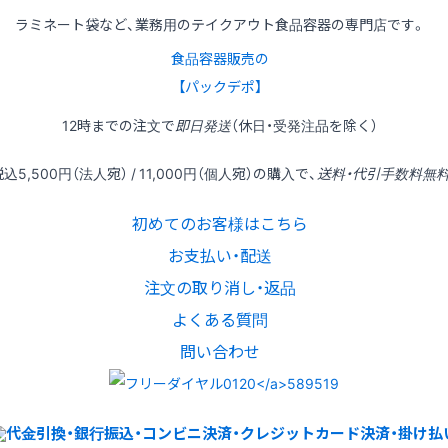
ラミネート袋など、業務用のテイクアウト食品容器の専門店です。
食品容器販売の
【パックデポ】
12時
までの
注文
で
即日発送
（休日・受発注品を除く）
税込
5,500円
（法人宛） /
11,000円
（個人宛）の
購入
で、
送料・代引手数料無
初めてのお客様はこちら
お支払い・配送
注文の取り消し・返品
よくある質問
問い合わせ