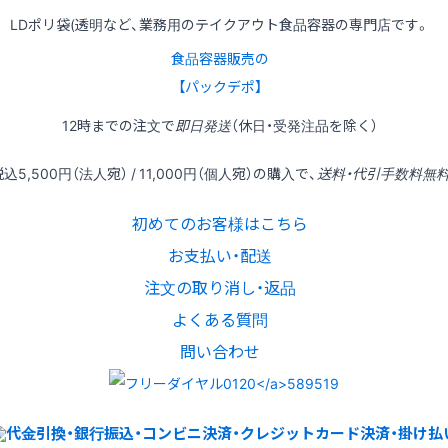
LDポリ袋(透明など、業務用のテイクアウト食品容器の専門店です。
食品容器販売の
【パックデポ】
12時
までの
注文
で
即日発送
（休日・受発注品を除く）
税込
5,500円
（法人宛） /
11,000円
（個人宛）の
購入
で、
送料・代引手数料無
初めてのお客様はこちら
お支払い・配送
注文の取り消し・返品
よくある質問
問い合わせ