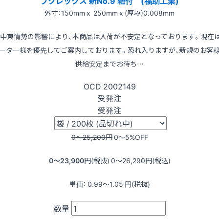
フクレックス 新No.9 紐付 (福助工業)
外寸：150mm x 250mm x (厚み)0.008mm
※中東情勢の影響により、本商品は入荷が不安定となっております。現在
ーター様を優先してご案内しております。恐れ入りますが、新規のお客
供給安定までお待ち…
OCD
2002149
受発注
受発注
0〜25,200
円
0〜5
%OFF
0〜23,900
円(税抜)
0〜26,290
円(税込)
単価：
0.99〜1.05
円(税抜)
数量