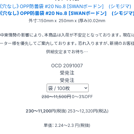
《穴なし》OPP防曇袋 #20 No.8 [SWANボードン] (シモジマ
外寸：150mm x 250mm x (厚み)0.02mm
※中東情勢の影響により、本商品は入荷が不安定となっております。現在
ーター様を優先してご案内しております。恐れ入りますが、新規のお客
供給安定までお待ち…
OCD
2091007
受発注
受発注
230〜11,500
円
0〜3
%OFF
230〜11,200
円(税抜)
253〜12,320
円(税込)
単価：
2.24〜2.3
円(税抜)