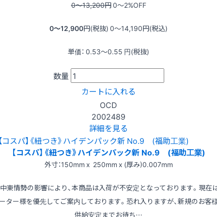
0〜13,200
円
0〜2
%OFF
0〜12,900
円(税抜)
0〜14,190
円(税込)
単価：
0.53〜0.55
円(税抜)
数量
カートに入れる
OCD
2002489
詳細を見る
【コスパ】《紐つき》ハイデンパック新 No.9 (福助工業)
外寸：150mm x 250mm x (厚み)0.007mm
※中東情勢の影響により、本商品は入荷が不安定となっております。現在
ーター様を優先してご案内しております。恐れ入りますが、新規のお客
供給安定までお待ち…