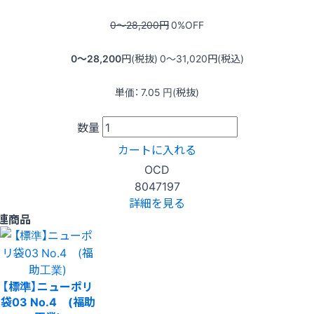
0〜28,200
円
0
%OFF
0〜28,200
円(税抜)
0〜31,020
円(税込)
単価：
7.05
円(税抜)
数量
カートに入れる
OCD
8047197
詳細を見る
連商品
【標準】ニューポリ
袋03 No.4 (福助