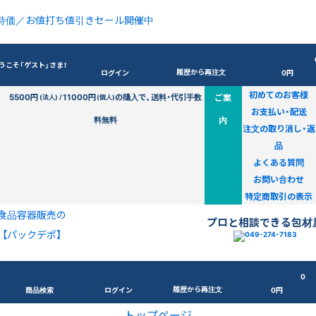
特価／お値打ち値引きセール開催中
うこそ「ゲスト」さま！
履歴から再注文
ログイン
0円
初めてのお客様
5500円
11000円
の購入で、送料・代引手数
ご案
(法人) /
(個人)
お支払い・配送
料無料
内
注文の取り消し・返
品
よくある質問
お問い合わせ
特定商取引の表示
食品容器販売の
プロと相談できる包材
【パックデポ】
0
履歴から再注文
商品検索
ログイン
0円
トップページ