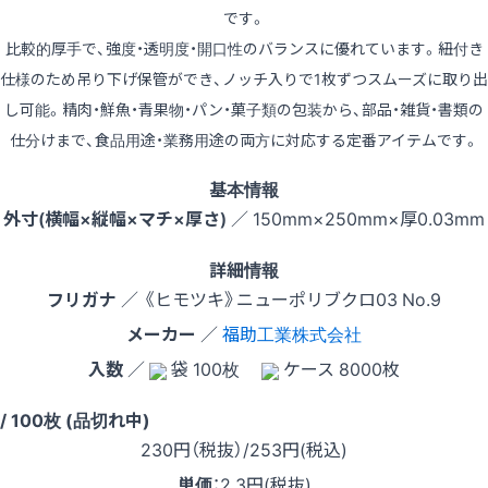
です。
比較的厚手で、強度・透明度・開口性のバランスに優れています。紐付き
仕様のため吊り下げ保管ができ、ノッチ入りで1枚ずつスムーズに取り出
し可能。精肉・鮮魚・青果物・パン・菓子類の包装から、部品・雑貨・書類の
仕分けまで、食品用途・業務用途の両方に対応する定番アイテムです。
基本情報
外寸(横幅×縦幅×マチ×厚さ)
／ 150mm×250mm×厚0.03mm
詳細情報
フリガナ
／ 《ヒモツキ》ニューポリブクロ03 No.9
メーカー
／
福助工業株式会社
入数
／
袋 100枚
ケース 8000枚
 / 100枚 (品切れ中)
230
円（税抜）
/253円
(税込)
単価
：
2.3円(税抜)