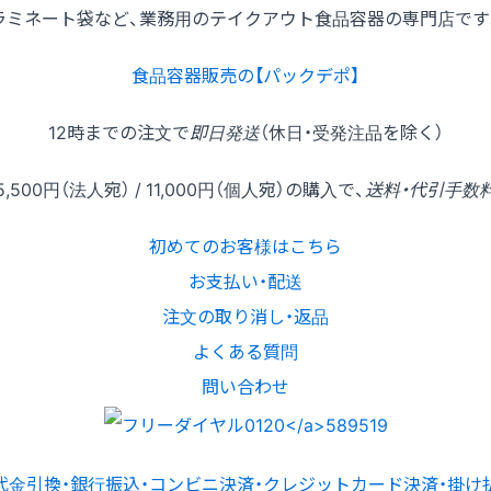
ラミネート袋など、業務用のテイクアウト食品容器の専門店です
食品容器販売の【パックデポ】
12時
までの
注文
で
即日発送
（休日・受発注品を除く）
5,500円
（法人宛） /
11,000円
（個人宛）の
購入
で、
送料・代引手数
初めてのお客様はこちら
お支払い・配送
注文の取り消し・返品
よくある質問
問い合わせ