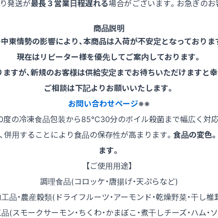
より発送が
最長３営業日程遅れる
場合がございます。お急ぎのお
商品説明
※中東情勢の影響により、本商品は入荷が不安定となっておりま
現在はリピーター様を優先してご案内しております。
りますが、新規のお客様は供給安定までお待ちいただけますと幸
ご相談は下記よりお願いいたします。
お問い合わせページ
※※
0度の冷凍食品包装から85℃30分のボイル殺菌まで幅広く対
、併用することにより食品の保存性が高まります。
食品の変色
ます。
【ご使用用途】
調理食品(コロッケ・唐揚げ・天ぷらなど)
工品・農産穀類(ドライフルーツ・アーモンド・乾燥野菜・干し椎
品(スモークサーモン・ちくわ・かまぼこ・煮干しチーズ・ハム・