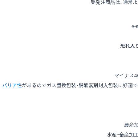
受発注商品は、通常
※
恐れ入
マイナス4
バリア性
があるのでガス置換包装・脱酸素剤封入包装に好適で
農産加
水産・畜産加工