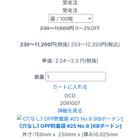
受発注
受発注
230〜11,500
円
0〜3
%OFF
230〜11,200
円(税抜)
253〜12,320
円(税込)
単価：
2.24〜2.3
円(税抜)
数量
カートに入れる
OCD
2091007
詳細を見る
《穴なし》OPP防曇袋 #25 No.8 [KBボードン]
外寸：150mm x 250mm x (厚み)0.025mm