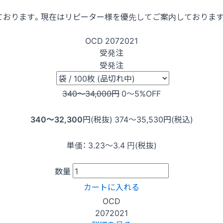
ております。現在はリピーター様を優先してご案内しておりま
OCD
2072021
受発注
受発注
340〜34,000
円
0〜5
%OFF
340〜32,300
円(税抜)
374〜35,530
円(税込)
単価：
3.23〜3.4
円(税抜)
数量
カートに入れる
OCD
2072021