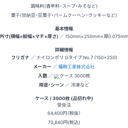
調味料(香辛料・スープ・みそなど)
菓子(甘納豆・豆菓子・バームクーヘン・クッキーなど)
基本情報
外寸(横幅×縦幅×マチ×厚さ)
／ 150mm×250mm×厚0.075m
詳細情報
フリガナ
／ ナイロンポリ Gタイプ No.7 (150x250)
メーカー
／
福助工業株式会社
入数
／
ケース 3000枚
用途・シーン
／ 冷凍など
ケース / 3000枚 (品切れ中)
受発注
64,400
円（税抜）
70,840円(税込)