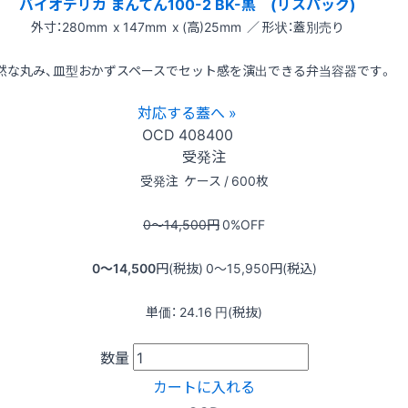
バイオデリカ まんてん100-2 BK-黒 (リスパック)
外寸：280mm x 147mm x (高)25mm ／ 形状：蓋別売り
然な丸み、皿型おかずスペースでセット感を演出できる弁当容器です。
対応する蓋へ »
OCD
408400
受発注
受発注
ケース / 600枚
0〜14,500
円
0
%OFF
0〜14,500
円(税抜)
0〜15,950
円(税込)
単価：
24.16
円(税抜)
数量
カートに入れる