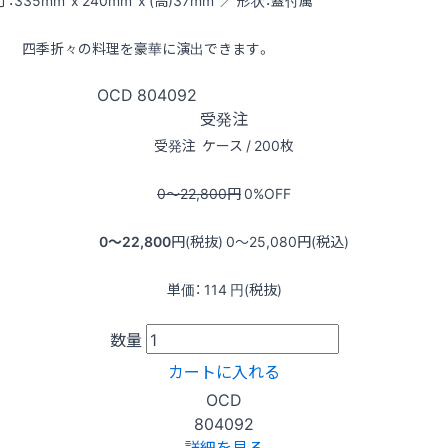
：335mm x 240mm x (高)37mm ／ 形状：蓋付属
四季折々の料理を豪華に演出できます。
OCD
804092
受発注
受発注
ケース / 200枚
0〜22,800
円
0
%OFF
0〜22,800
円(税抜)
0〜25,080
円(税込)
単価：
114
円(税抜)
数量
カートに入れる
OCD
804092
詳細を見る