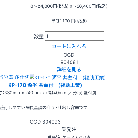
0〜24,000
円(税抜)
0〜26,400
円(税込)
単価：
120
円(税抜)
数量
カートに入れる
OCD
804091
詳細を見る
当容器 多仕切
KP-170 源平 共蓋付 (福助工業)
：330mm x 240mm x (高)40mm ／ 形状：蓋付属
盛付しやすい横長基調の仕切・仕出し容器です。
OCD
804093
受発注
受発注
ケース / 200枚