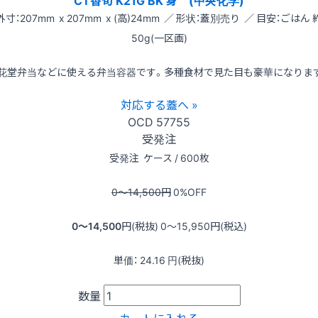
CT香旬 K21G BK 身 (中央化学)
外寸：207mm x 207mm x (高)24mm ／ 形状：蓋別売り ／ 目安：ごはん 
50g(一区画)
花堂弁当などに使える弁当容器です。多種食材で見た目も豪華になりま
対応する蓋へ »
OCD
57755
受発注
受発注
ケース / 600枚
0〜14,500
円
0
%OFF
0〜14,500
円(税抜)
0〜15,950
円(税込)
単価：
24.16
円(税抜)
数量