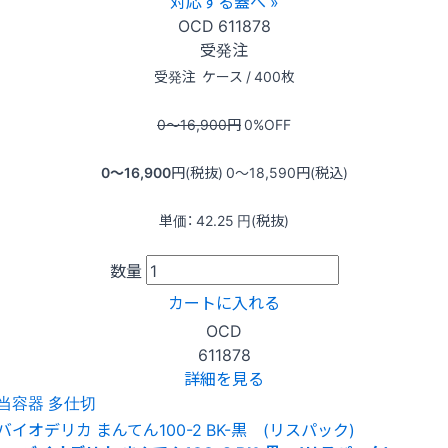
対応する蓋へ »
OCD
611878
受発注
受発注
ケース / 400枚
0〜16,900
円
0
%OFF
0〜16,900
円(税抜)
0〜18,590
円(税込)
単価：
42.25
円(税抜)
数量
カートに入れる
OCD
611878
詳細を見る
当容器 多仕切