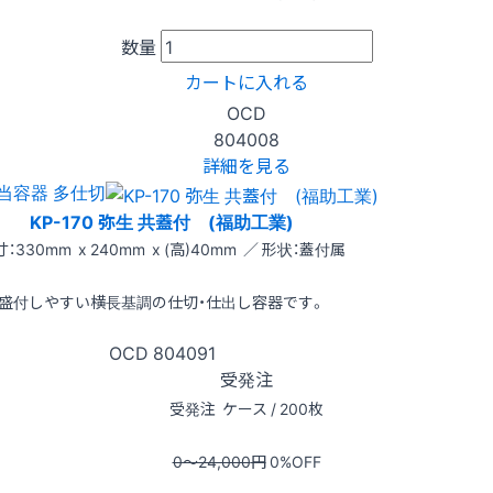
数量
カートに入れる
OCD
804008
詳細を見る
当容器 多仕切
KP-170 弥生 共蓋付 (福助工業)
：330mm x 240mm x (高)40mm ／ 形状：蓋付属
盛付しやすい横長基調の仕切・仕出し容器です。
OCD
804091
受発注
受発注
ケース / 200枚
0〜24,000
円
0
%OFF