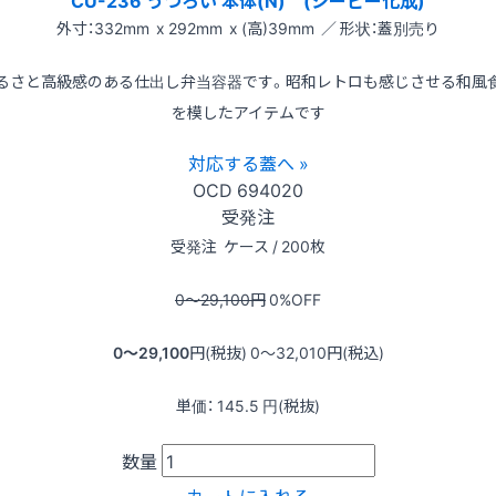
外寸：332mm x 292mm x (高)39mm ／ 形状：蓋別売り
るさと高級感のある仕出し弁当容器です。昭和レトロも感じさせる和風
を模したアイテムです
対応する蓋へ »
OCD
694020
受発注
受発注
ケース / 200枚
0〜29,100
円
0
%OFF
0〜29,100
円(税抜)
0〜32,010
円(税込)
単価：
145.5
円(税抜)
数量
カートに入れる