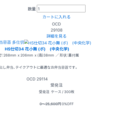
数量
カートに入れる
OCD
29108
詳細を見る
当容器 多仕切
HS仕切34 花小舞 (ボ) (中央化学)
：268mm x 206mm x (高)38mm ／ 形状：蓋付属
出し弁当、テイクアウトに最適なお弁当容器です。
OCD
29114
受発注
受発注
ケース / 300枚
0〜25,600
円
0
%OFF