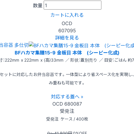
数量
カートに入れる
OCD
607095
詳細を見る
当容器 多仕切
BFハカマ集膳15-9 金板目 本体 (シーピー化成)
寸：222mm x 222mm x (高)33mm ／ 形状：蓋別売り ／ 目安：ごはん 約7
セットに対応したお弁当容器です。一体型により省スペース化を実現し
み重ねも可能です。
対応する蓋へ »
OCD
680087
受発注
受発注
ケース / 400枚
0〜41,800
円
0
%OFF