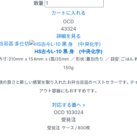
数量
カートに入れる
OCD
43324
詳細を見る
当容器 多仕切
HS古今L-10 黒 身 (中央化学)
外寸：210mm x 154mm x (高)35mm ／ 形状：蓋別売り ／ 目安：ごはん 
150g
統の良さと新しい感覚を取り入れたお弁当容器のベストセラーです。テ
アウト容器にもおすすめです。
対応する蓋へ »
OCD
103024
受発注
受発注
ケース / 800枚