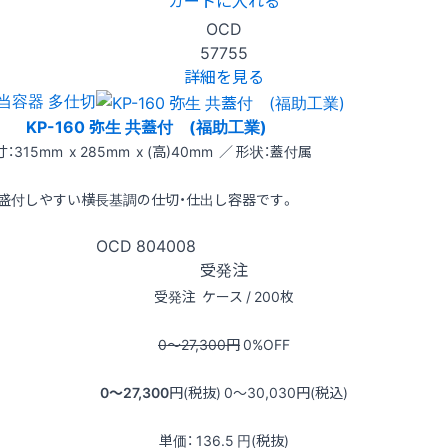
カートに入れる
OCD
57755
詳細を見る
当容器 多仕切
KP-160 弥生 共蓋付 (福助工業)
：315mm x 285mm x (高)40mm ／ 形状：蓋付属
盛付しやすい横長基調の仕切・仕出し容器です。
OCD
804008
受発注
受発注
ケース / 200枚
0〜27,300
円
0
%OFF
0〜27,300
円(税抜)
0〜30,030
円(税込)
単価：
136.5
円(税抜)