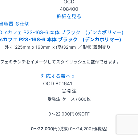
OCD
408400
詳細を見る
当容器 多仕切
´sカフェ P23-16S-6 本体 ブラック (デンカポリマー)
外寸：225mm x 160mm x (高)32mm ／ 形状：蓋別売り
フェのランチをイメージしてスタイリッシュに盛付できます。
対応する蓋へ »
OCD
801641
受発注
受発注
ケース / 600枚
0〜22,000
円
0
%OFF
0〜22,000
円(税抜)
0〜24,200
円(税込)