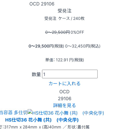
OCD
29106
受発注
受発注
ケース / 240枚
0〜29,500
円
0
%OFF
0〜29,500
円(税抜)
0〜32,450
円(税込)
単価：
122.91
円(税抜)
数量
カートに入れる
OCD
29106
詳細を見る
当容器 多仕切
HS仕切36 花小舞 (共) (中央化学)
：317mm x 284mm x (高)40mm ／ 形状：蓋付属