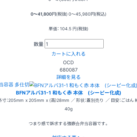
0〜41,800
円(税抜)
0〜45,980
円(税込)
単価：
104.5
円(税抜)
数量
カートに入れる
OCD
680087
詳細を見る
当容器 多仕切
BFNアルバ31-1 和もく赤 本体 (シーピー化成)
外寸：205mm x 205mm x (高)28mm ／ 形状：蓋別売り ／ 目安：ごはん 
40g
つまり感で訴求する強嵌合弁当容器です。