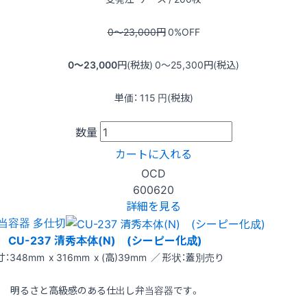
0〜23,000
円
0
%OFF
0〜23,000
円(税抜)
0〜25,300
円(税込)
単価：
115
円(税抜)
数量
カートに入れる
OCD
600620
詳細を見る
当容器 多仕切
CU-237 清秀本体(N) (シーピー化成)
：348mm x 316mm x (高)39mm ／ 形状：蓋別売り
明るさと高級感のある仕出し弁当容器です。