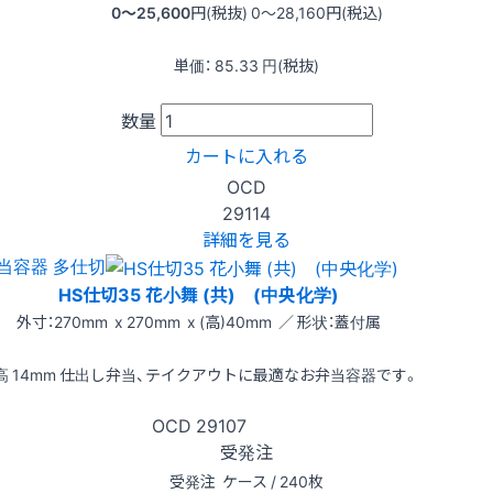
0〜25,600
円(税抜)
0〜28,160
円(税込)
単価：
85.33
円(税抜)
数量
カートに入れる
OCD
29114
詳細を見る
当容器 多仕切
HS仕切35 花小舞 (共) (中央化学)
外寸：270mm x 270mm x (高)40mm ／ 形状：蓋付属
高 14mm 仕出し弁当、テイクアウトに最適なお弁当容器です。
OCD
29107
受発注
受発注
ケース / 240枚