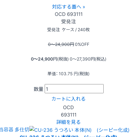
対応する蓋へ »
OCD
693111
受発注
受発注
ケース / 240枚
0〜24,900
円
0
%OFF
0〜24,900
円(税抜)
0〜27,390
円(税込)
単価：
103.75
円(税抜)
数量
カートに入れる
OCD
693111
詳細を見る
当容器 多仕切
CU-236 うつろい 本体(N) (シーピー化成)