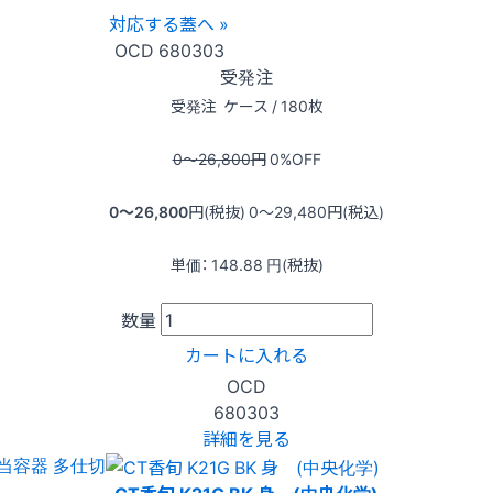
対応する蓋へ »
OCD
680303
受発注
受発注
ケース / 180枚
0〜26,800
円
0
%OFF
0〜26,800
円(税抜)
0〜29,480
円(税込)
単価：
148.88
円(税抜)
数量
カートに入れる
OCD
680303
詳細を見る
当容器 多仕切