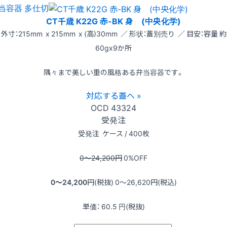
当容器 多仕切
CT千歳 K22G 赤-BK 身 (中央化学)
外寸：215mm x 215mm x (高)30mm ／ 形状：蓋別売り ／ 目安：容量 約
60gx9か所
隅々まで美しい重の風格ある弁当容器です。
対応する蓋へ »
OCD
43324
受発注
受発注
ケース / 400枚
0〜24,200
円
0
%OFF
0〜24,200
円(税抜)
0〜26,620
円(税込)
単価：
60.5
円(税抜)