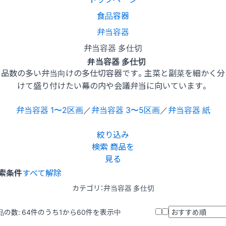
食品容器
弁当容器
弁当容器 多仕切
弁当容器 多仕切
品数の多い弁当向けの多仕切容器です。主菜と副菜を細かく分
けて盛り付けたい幕の内や会議弁当に向いています。
弁当容器 1〜2区画
／
弁当容器 3〜5区画
／
弁当容器 紙
絞り込み
検索
商品を
見る
索条件
すべて解除
カテゴリ：弁当容器 多仕切
品の数:
64
件のうち1から60件を表示中