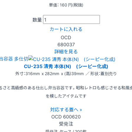
単価：
160
円(税抜)
数量
カートに入れる
OCD
680037
詳細を見る
当容器 多仕切
CU-235 清秀 本体(N) (シーピー化成)
外寸：316mm x 282mm x (高)39mm ／ 形状：蓋別売り
るさと高級感のある仕出し弁当容器です。昭和レトロも感じさせる和風
を模したアイテムです
対応する蓋へ »
OCD
600620
受発注
受発注
ケース / 200枚