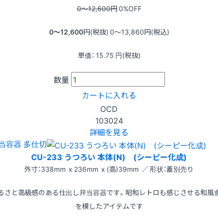
0〜12,600
円
0
%OFF
0〜12,600
円(税抜)
0〜13,860
円(税込)
単価：
15.75
円(税抜)
数量
カートに入れる
OCD
103024
詳細を見る
当容器 多仕切
CU-233 うつろい 本体(N) (シーピー化成)
外寸：338mm x 236mm x (高)39mm ／ 形状：蓋別売り
るさと高級感のある仕出し弁当容器です。昭和レトロも感じさせる和風
を模したアイテムです