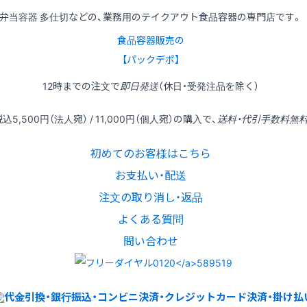
弁当容器 多仕切などの、業務用のテイクアウト食品容器の専門店です。
食品容器販売の
【パックデポ】
12時
までの
注文
で
即日発送
（休日・受発注品を除く）
税込
5,500円
（法人宛） /
11,000円
（個人宛）の
購入
で、
送料・代引手数料無
初めてのお客様はこちら
お支払い・配送
注文の取り消し・返品
よくある質問
問い合わせ