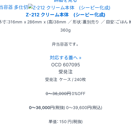
当容器 多仕切
Z-212 クリーム本体 (シーピー化成)
外寸：316mm x 286mm x (高)38mm ／ 形状：蓋別売り ／ 目安：ごはん 
360g
弁当容器です。
対応する蓋へ »
OCD
607095
受発注
受発注
ケース / 240枚
0〜36,000
円
0
%OFF
0〜36,000
円(税抜)
0〜39,600
円(税込)
単価：
150
円(税抜)