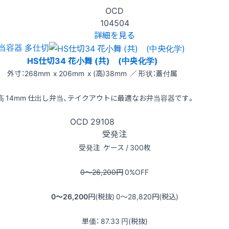
OCD
104504
詳細を見る
当容器 多仕切
HS仕切34 花小舞 (共) (中央化学)
外寸：268mm x 206mm x (高)38mm ／ 形状：蓋付属
高 14mm 仕出し弁当、テイクアウトに最適なお弁当容器です。
OCD
29108
受発注
受発注
ケース / 300枚
0〜26,200
円
0
%OFF
0〜26,200
円(税抜)
0〜28,820
円(税込)
単価：
87.33
円(税抜)