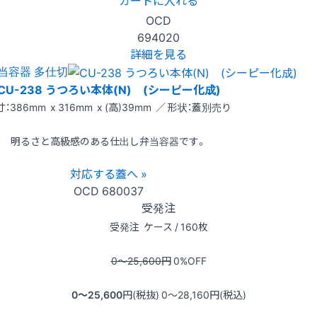
OCD
694020
詳細を見る
当容器 多仕切
CU-238 うつろい本体(N) (シーピー化成)
：386mm x 316mm x (高)39mm ／ 形状：蓋別売り
明るさと高級感のある仕出し弁当容器です。
対応する蓋へ »
OCD
680037
受発注
受発注
ケース / 160枚
0〜25,600
円
0
%OFF
0〜25,600
円(税抜)
0〜28,160
円(税込)