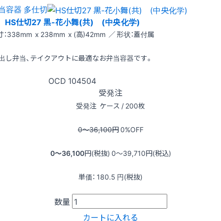
当容器 多仕切
HS仕切27 黒-花小舞(共) (中央化学)
：338mm x 238mm x (高)42mm ／ 形状：蓋付属
出し弁当、テイクアウトに最適なお弁当容器です。
OCD
104504
受発注
受発注
ケース / 200枚
0〜36,100
円
0
%OFF
0〜36,100
円(税抜)
0〜39,710
円(税込)
単価：
180.5
円(税抜)
数量
カートに入れる