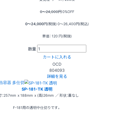
0〜24,000
円
0
%OFF
0〜24,000
円(税抜)
0〜26,400
円(税込)
単価：
120
円(税抜)
数量
カートに入れる
OCD
804093
詳細を見る
当容器 多仕切
SP-181-TK 透明
：257mm x 188mm x (高)26mm ／ 形状：蓋なし
F-181用の透明中仕切りです。