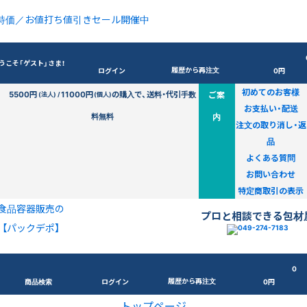
特価／お値打ち値引きセール開催中
うこそ「ゲスト」さま！
履歴から再注文
ログイン
0円
初めてのお客様
5500円
11000円
の購入で、送料・代引手数
ご案
(法人) /
(個人)
お支払い・配送
料無料
内
注文の取り消し・返
品
よくある質問
お問い合わせ
特定商取引の表示
食品容器販売の
プロと相談できる包材
【パックデポ】
0
履歴から再注文
商品検索
ログイン
0円
トップページ