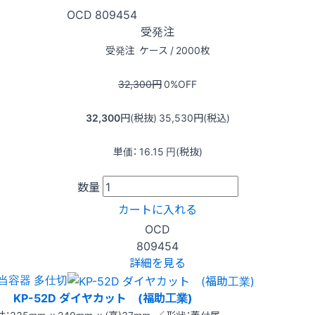
OCD
809454
受発注
受発注
ケース / 2000枚
32,300
円
0
%OFF
32,300
円(税抜)
35,530
円(税込)
単価：
16.15
円(税抜)
数量
カートに入れる
OCD
809454
詳細を見る
当容器 多仕切
KP-52D ダイヤカット (福助工業)