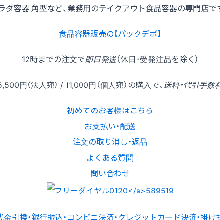
ラダ容器 角型など、業務用のテイクアウト食品容器の専門店で
食品容器販売の【パックデポ】
12時
までの
注文
で
即日発送
（休日・受発注品を除く）
5,500円
（法人宛） /
11,000円
（個人宛）の
購入
で、
送料・代引手数
初めてのお客様はこちら
お支払い・配送
注文の取り消し・返品
よくある質問
問い合わせ