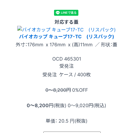
対応する蓋
バイオカップ キューブ17-TC (リスパック)
外寸：176mm x 176mm x (高)11mm ／ 形状：蓋
OCD
465301
受発注
受発注
ケース / 400枚
0〜8,200
円
0
%OFF
0〜8,200
円(税抜)
0〜9,020
円(税込)
単価：
20.5
円(税抜)