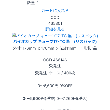
数量
カートに入れる
OCD
465301
詳細を見る
バイオカップ キューブ17-TC 黒 (リスパック)
外寸：176mm x 176mm x (高)11mm ／ 形状：蓋
OCD
466146
受発注
受発注
ケース / 400枚
0〜6,600
円
0
%OFF
0〜6,600
円(税抜)
0〜7,260
円(税込)