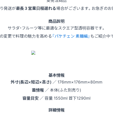
受発注商品
より発送が
最長３営業日程遅れる
場合がございます。お急ぎのお
商品説明
サラダ・フルーツ等に最適なスクエア型透明容器です。
の変更で料理の魅力を高める
『パケチェン 素麺編』
もご紹介中
基本情報
外寸(長辺×短辺×高さ)
／ 176mm×176mm×80mm
蓋情報
／ 本体(ふた別売り)
容量目安
／ 容量 1550ml 首下1290ml
詳細情報