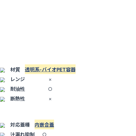
材質
透明系-バイオPET容器
レンジ
×
耐油性
○
断熱性
×
対応蓋種
内嵌合蓋
汁漏れ抑制
○