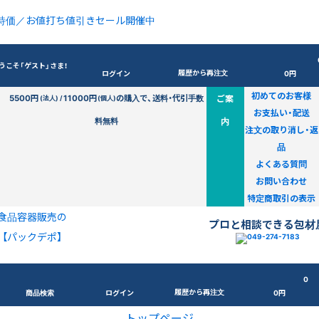
特価／お値打ち値引きセール開催中
うこそ「ゲスト」さま！
履歴から再注文
ログイン
0円
初めてのお客様
5500円
11000円
の購入で、送料・代引手数
ご案
(法人) /
(個人)
お支払い・配送
料無料
内
注文の取り消し・返
品
よくある質問
お問い合わせ
特定商取引の表示
食品容器販売の
プロと相談できる包材
【パックデポ】
0
履歴から再注文
商品検索
ログイン
0円
トップページ