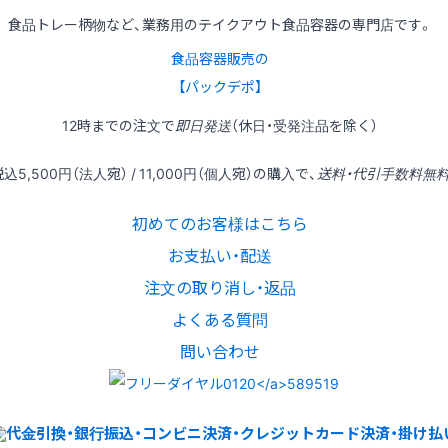
食品トレー柄物など、業務用のテイクアウト食品容器の専門店です。
食品容器販売の
【パックデポ】
12時
までの
注文
で
即日発送
（休日・受発注品を除く）
税込
5,500円
（法人宛） /
11,000円
（個人宛）の
購入
で、
送料・代引手数料無
初めてのお客様はこちら
お支払い・配送
注文の取り消し・返品
よくある質問
問い合わせ