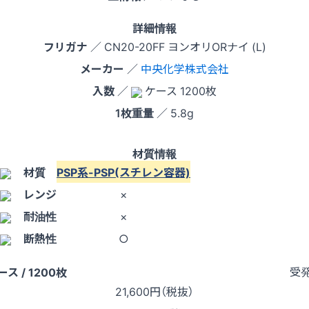
詳細情報
フリガナ
／ CN20-20FF ヨンオリORナイ (L)
メーカー
／
中央化学株式会社
入数
／
ケース 1200枚
1枚重量
／ 5.8g
材質情報
材質
PSP系-PSP(スチレン容器)
レンジ
×
耐油性
×
断熱性
○
受
ース / 1200枚
21,600
円（税抜）