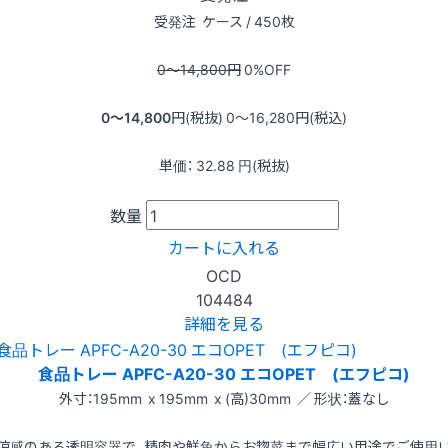
受発注
ケース / 450枚
0〜14,800
円
0
%OFF
0〜14,800
円(税抜)
0〜16,280
円(税込)
単価：
32.88
円(税抜)
数量
カートに入れる
OCD
104484
詳細を見る
食品トレー APFC-A20-30 エコOPET (エフピコ)
外寸：195mm x 195mm x (高)30mm ／ 形状：蓋なし
涼感のある透明容器で、精肉や鮮魚からお惣菜まで幅広い用途でご使用