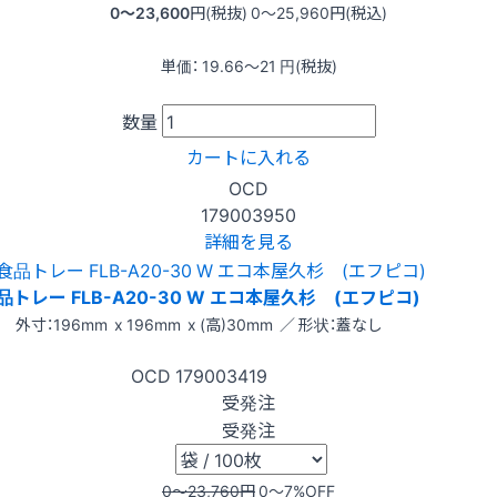
0〜23,600
円(税抜)
0〜25,960
円(税込)
単価：
19.66〜21
円(税抜)
数量
カートに入れる
OCD
179003950
詳細を見る
品トレー FLB-A20-30 W エコ本屋久杉 (エフピコ)
外寸：196mm x 196mm x (高)30mm ／ 形状：蓋なし
OCD
179003419
受発注
受発注
0〜23,760
円
0〜7
%OFF