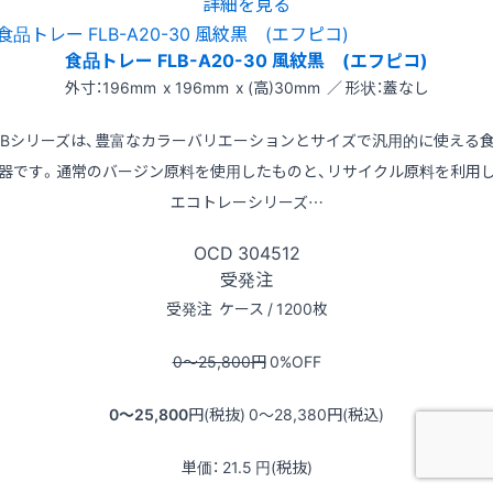
詳細を見る
食品トレー FLB-A20-30 風紋黒 (エフピコ)
外寸：196mm x 196mm x (高)30mm ／ 形状：蓋なし
LBシリーズは、豊富なカラーバリエーションとサイズで汎用的に使える
器です。通常のバージン原料を使用したものと、リサイクル原料を利用
エコトレーシリーズ…
OCD
304512
受発注
受発注
ケース / 1200枚
0〜25,800
円
0
%OFF
0〜25,800
円(税抜)
0〜28,380
円(税込)
単価：
21.5
円(税抜)