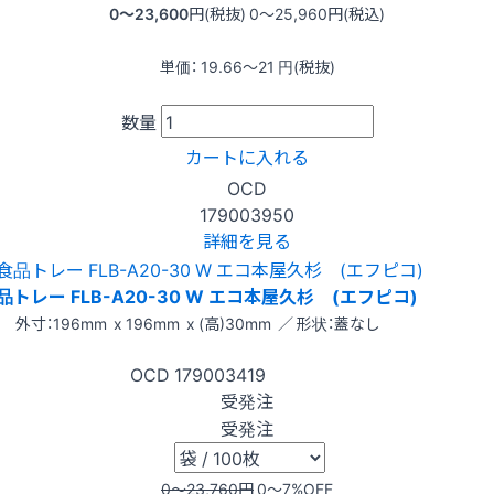
0〜23,600
円(税抜)
0〜25,960
円(税込)
単価：
19.66〜21
円(税抜)
数量
カートに入れる
OCD
179003950
詳細を見る
品トレー FLB-A20-30 W エコ本屋久杉 (エフピコ)
外寸：196mm x 196mm x (高)30mm ／ 形状：蓋なし
OCD
179003419
受発注
受発注
0〜23,760
円
0〜7
%OFF