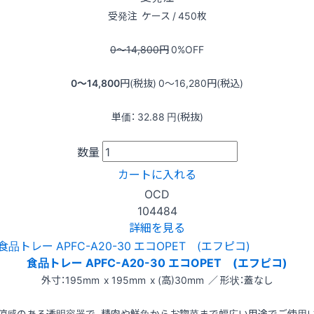
受発注
ケース / 450枚
0〜14,800
円
0
%OFF
0〜14,800
円(税抜)
0〜16,280
円(税込)
単価：
32.88
円(税抜)
数量
カートに入れる
OCD
104484
詳細を見る
食品トレー APFC-A20-30 エコOPET (エフピコ)
外寸：195mm x 195mm x (高)30mm ／ 形状：蓋なし
涼感のある透明容器で、精肉や鮮魚からお惣菜まで幅広い用途でご使用