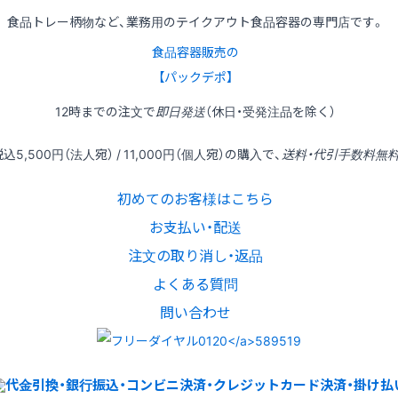
食品トレー柄物など、業務用のテイクアウト食品容器の専門店です。
食品容器販売の
【パックデポ】
12時
までの
注文
で
即日発送
（休日・受発注品を除く）
税込
5,500円
（法人宛） /
11,000円
（個人宛）の
購入
で、
送料・代引手数料無
初めてのお客様はこちら
お支払い・配送
注文の取り消し・返品
よくある質問
問い合わせ