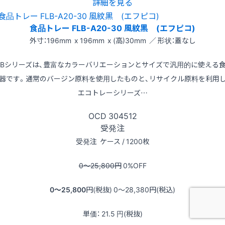
詳細を見る
食品トレー FLB-A20-30 風紋黒 (エフピコ)
外寸：196mm x 196mm x (高)30mm ／ 形状：蓋なし
LBシリーズは、豊富なカラーバリエーションとサイズで汎用的に使える
器です。通常のバージン原料を使用したものと、リサイクル原料を利用
エコトレーシリーズ…
OCD
304512
受発注
受発注
ケース / 1200枚
0〜25,800
円
0
%OFF
0〜25,800
円(税抜)
0〜28,380
円(税込)
単価：
21.5
円(税抜)