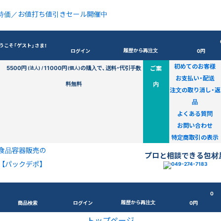
特価／お値打ち値引きセール開催中
うこそ「ゲスト」さま！
履歴から再注文
ログイン
0円
初めてのお客様
5500円
11000円
の購入で、送料・代引手数
ご案
(法人) /
(個人)
お支払い・配送
料無料
内
注文の取り消し・返
品
よくある質問
お問い合わせ
特定商取引の表示
食品容器販売の
プロと相談できる包材
【パックデポ】
0
履歴から再注文
商品検索
ログイン
0円
トップページ