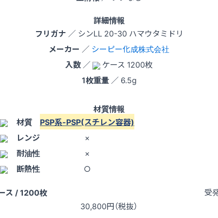
詳細情報
フリガナ
／ シンLL 20-30 ハマウタミドリ
メーカー
／
シーピー化成株式会社
入数
／
ケース 1200枚
1枚重量
／ 6.5g
材質情報
材質
PSP系-PSP(スチレン容器)
レンジ
×
耐油性
×
断熱性
○
受
ース / 1200枚
30,800
円（税抜）