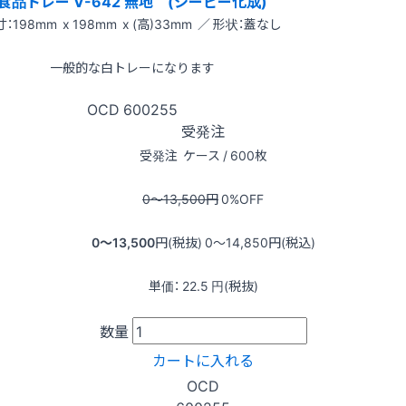
食品トレー V-642 無地 (シーピー化成)
：198mm x 198mm x (高)33mm ／ 形状：蓋なし
一般的な白トレーになります
OCD
600255
受発注
受発注
ケース / 600枚
0〜13,500
円
0
%OFF
0〜13,500
円(税抜)
0〜14,850
円(税込)
単価：
22.5
円(税抜)
数量
カートに入れる
OCD