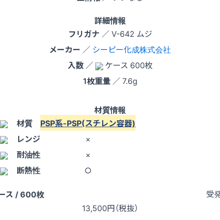
詳細情報
フリガナ
／ V-642 ムジ
メーカー
／
シーピー化成株式会社
入数
／
ケース 600枚
1枚重量
／ 7.6g
材質情報
材質
PSP系-PSP(スチレン容器)
レンジ
×
耐油性
×
断熱性
○
受
ース / 600枚
13,500
円（税抜）