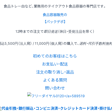
食品トレー白など、業務用のテイクアウト食品容器の専門店です。
食品容器販売の
【パックデポ】
12時
までの
注文
で
即日発送
（休日・受発注品を除く）
税込
5,500円
（法人宛） /
11,000円
（個人宛）の
購入
で、
送料・代引手数料無
初めてのお客様はこちら
お支払い・配送
注文の取り消し・返品
よくある質問
問い合わせ