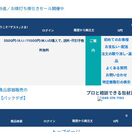
特価／お値打ち値引きセール開催中
うこそ「ゲスト」さま！
履歴から再注文
ログイン
0円
初めてのお客様
5500円
11000円
の購入で、送料・代引手数
ご案
(法人) /
(個人)
お支払い・配送
料無料
内
注文の取り消し・返
品
よくある質問
お問い合わせ
特定商取引の表示
食品容器販売の
プロと相談できる包材
【パックデポ】
0
履歴から再注文
商品検索
ログイン
0円
トップページ