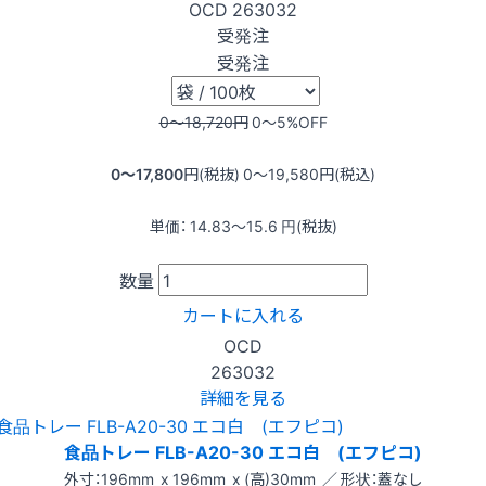
OCD
263032
受発注
受発注
0〜18,720
円
0〜5
%OFF
0〜17,800
円(税抜)
0〜19,580
円(税込)
単価：
14.83〜15.6
円(税抜)
数量
カートに入れる
OCD
263032
詳細を見る
食品トレー FLB-A20-30 エコ白 (エフピコ)
外寸：196mm x 196mm x (高)30mm ／ 形状：蓋なし