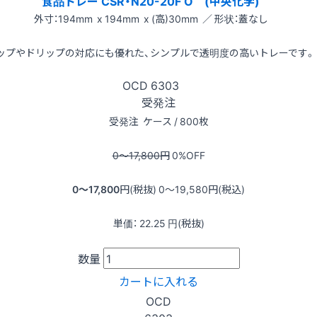
食品トレー CSR・N20-20F O (中央化学)
外寸：194mm x 194mm x (高)30mm ／ 形状：蓋なし
ップやドリップの対応にも優れた、シンプルで透明度の高いトレーです。
OCD
6303
受発注
受発注
ケース / 800枚
0〜17,800
円
0
%OFF
0〜17,800
円(税抜)
0〜19,580
円(税込)
単価：
22.25
円(税抜)
数量
カートに入れる
OCD