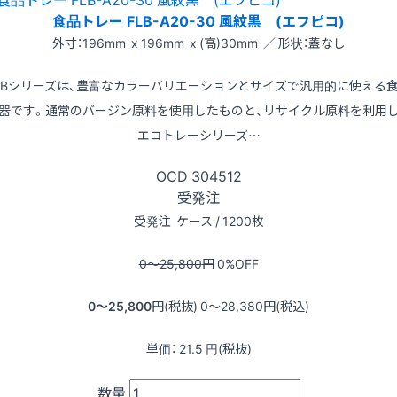
食品トレー FLB-A20-30 風紋黒 (エフピコ)
外寸：196mm x 196mm x (高)30mm ／ 形状：蓋なし
LBシリーズは、豊富なカラーバリエーションとサイズで汎用的に使える
器です。通常のバージン原料を使用したものと、リサイクル原料を利用
エコトレーシリーズ…
OCD
304512
受発注
受発注
ケース / 1200枚
0〜25,800
円
0
%OFF
0〜25,800
円(税抜)
0〜28,380
円(税込)
単価：
21.5
円(税抜)
数量