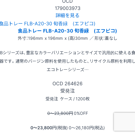
OCD
179003973
詳細を見る
食品トレー FLB-A20-30 旬香緑 (エフピコ)
外寸：196mm x 196mm x (高)30mm ／ 形状：蓋なし
LBシリーズは、豊富なカラーバリエーションとサイズで汎用的に使える
器です。通常のバージン原料を使用したものと、リサイクル原料を利用
エコトレーシリーズ…
OCD
264626
受発注
受発注
ケース / 1200枚
0〜23,800
円
0
%OFF
0〜23,800
円(税抜)
0〜26,180
円(税込)